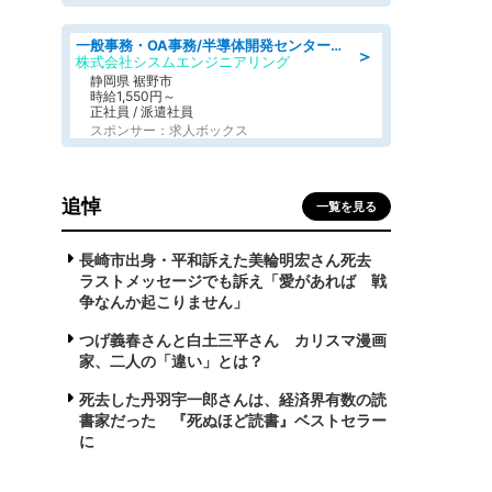
一般事務・OA事務/半導体開発センター内で事務&軽作業スタッフ、募集
＞
株式会社シスムエンジニアリング
静岡県 裾野市
時給1,550円～
正社員 / 派遣社員
スポンサー：求人ボックス
追悼
一覧を見る
長崎市出身・平和訴えた美輪明宏さん死去
ラストメッセージでも訴え「愛があれば 戦
争なんか起こりません」
つげ義春さんと白土三平さん カリスマ漫画
家、二人の「違い」とは？
死去した丹羽宇一郎さんは、経済界有数の読
書家だった 『死ぬほど読書』ベストセラー
に