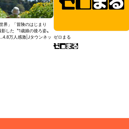
世界」「冒険のはじまり
が撮影した〝1歳娘の後ろ姿〟
ゼロまる
..4.8万人感激|Jタウンネッ