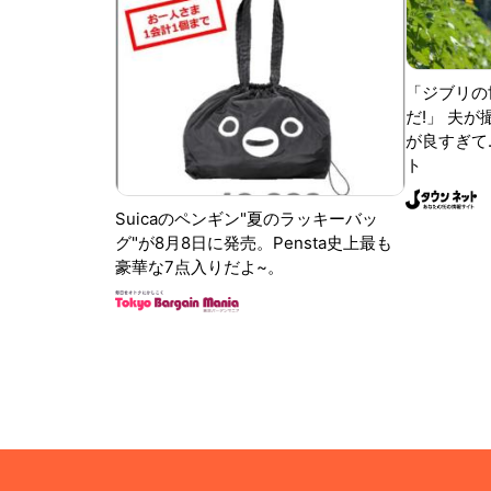
「ジブリの
だ!」 夫
が良すぎて.
ト
Suicaのペンギン"夏のラッキーバッ
グ"が8月8日に発売。Pensta史上最も
豪華な7点入りだよ~。