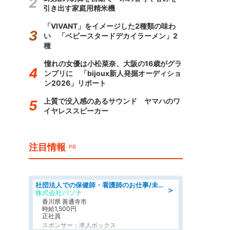
引き出す家庭用精米機
「VIVANT」をイメージした2種類の味わ
い 「ベビースタードデカイラーメン」2
種
憧れの女優は小松菜奈、大阪の16歳がグラ
ンプリに 「bijoux新人発掘オーディショ
ン2026」リポート
上質で没入感のあるサウンド ヤマハのワ
イヤレススピーカー
注目情報
PR
社団法人での保健師・看護師のお仕事/未経験OK/要資格:普通免許、保健師、正看護師
＞
株式会社パソナ
香川県 善通寺市
時給1,500円
正社員
スポンサー：求人ボックス