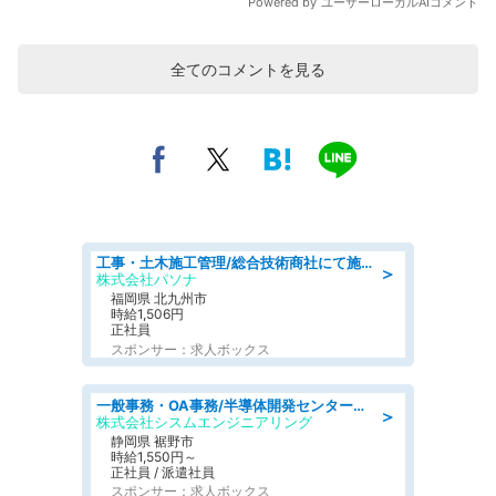
全てのコメントを見る
工事・土木施工管理/総合技術商社にて施工管理のお仕事/即日勤務可/車通勤可/工事・土木施工管理/生産・品質管理
＞
株式会社パソナ
福岡県 北九州市
時給1,506円
正社員
スポンサー：求人ボックス
一般事務・OA事務/半導体開発センター内で事務&軽作業スタッフ、募集
＞
株式会社シスムエンジニアリング
静岡県 裾野市
時給1,550円～
正社員 / 派遣社員
スポンサー：求人ボックス