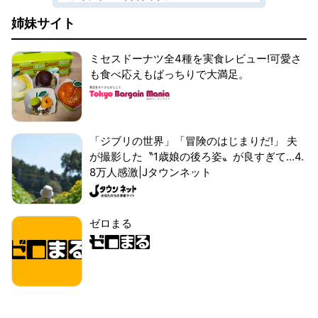
姉妹サイト
ミセスドーナツ全4種を実食レビュー!可愛さ
も食べ応えもばっちりで大満足。
「ジブリの世界」「冒険のはじまりだ!」 夫
が撮影した〝1歳娘の後ろ姿〟が良すぎて...4.
8万人感激|Jタウンネット
ゼロまる