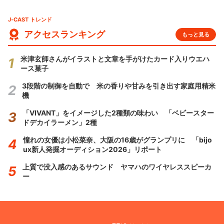
J-CAST トレンド
アクセスランキング
もっと見る
米津玄師さんがイラストと文章を手がけたカード入りウエハ
ース菓子
3段階の制御を自動で 米の香りや甘みを引き出す家庭用精米
機
「VIVANT」をイメージした2種類の味わい 「ベビースター
ドデカイラーメン」2種
憧れの女優は小松菜奈、大阪の16歳がグランプリに 「bijo
ux新人発掘オーディション2026」リポート
上質で没入感のあるサウンド ヤマハのワイヤレススピーカ
ー