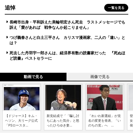
追悼
一覧を見る
長崎市出身・平和訴えた美輪明宏さん死去 ラストメッセージでも
訴え「愛があれば 戦争なんか起こりません」
つげ義春さんと白土三平さん カリスマ漫画家、二人の「違い」と
は？
死去した丹羽宇一郎さんは、経済界有数の読書家だった 『死ぬほ
ど読書』ベストセラーに
動画で見る
画像で見る
【ドジャース】キム・
新党結成で「「騙し討
「れいわ新選組」が党
登
ヘソン、大リーグ公式
ちにあった気分」と怒
名の変更を発表、「い
女
「PSロースタ...
ったひろゆき妻...
のちの党」へ ...
発