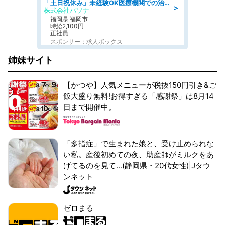
「土日祝休み」未経験OK医療機関での治験コーディネーターのお仕事
＞
株式会社パソナ
福岡県 福岡市
時給2,100円
正社員
スポンサー：求人ボックス
姉妹サイト
【かつや】人気メニューが税抜150円引き&ご
飯大盛り無料!お得すぎる「感謝祭」は8月14
日まで開催中。
「多指症」で生まれた娘と、受け止められな
い私。産後初めての夜、助産師がミルクをあ
げてるのを見て...(静岡県・20代女性)|Jタウ
ンネット
ゼロまる