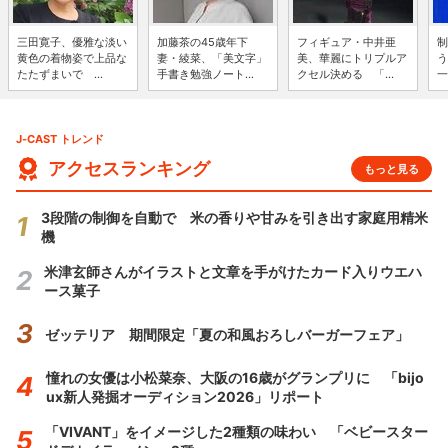
三田寛子、優雅な淡い
加藤茶の45歳年下
フィギュア・中井亜
制
黄色の着物姿で上品な
妻・綾菜、「美文字」
美、華麗にトリプルア
う
たたずまいで ...
手書き勉強ノート...
クセル決める 「...
一
J-CAST トレンド
アクセスランキング
もっと見る
3段階の制御を自動で 米の香りや甘みを引き出す家庭用精米
機
米津玄師さんがイラストと文章を手がけたカード入りウエハ
ース菓子
ゼッテリア 期間限定「夏の和風おろしバーガーフェア」
憧れの女優は小松菜奈、大阪の16歳がグランプリに 「bijo
ux新人発掘オーディション2026」リポート
「VIVANT」をイメージした2種類の味わい 「ベビースター