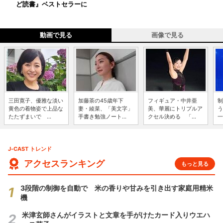
ど読書』ベストセラーに
動画で見る
画像で見る
三田寛子、優雅な淡い
加藤茶の45歳年下
フィギュア・中井亜
制
黄色の着物姿で上品な
妻・綾菜、「美文字」
美、華麗にトリプルア
う
たたずまいで ...
手書き勉強ノート...
クセル決める 「...
一
J-CAST トレンド
アクセスランキング
もっと見る
3段階の制御を自動で 米の香りや甘みを引き出す家庭用精米
機
米津玄師さんがイラストと文章を手がけたカード入りウエハ