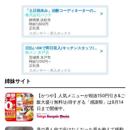
「土日祝休み」治験コーディネーターのお仕事/未経験OK
＞
株式会社パソナ
静岡県 浜松市
時給1,600円
正社員
スポンサー：求人ボックス
日払いOKで即日収入/キッチンスタッフ/「原付免許必須」デリバリー業務など、自己成長可能な幅広い仕事に挑戦!髪型自由&ピアス・ネイルOK/茨城県/水戸市
＞
肉メシ 水戸店
茨城県 水戸市
時給1,100円～
正社員
スポンサー：求人ボックス
姉妹サイト
【かつや】人気メニューが税抜150円引き&ご
飯大盛り無料!お得すぎる「感謝祭」は8月14
日まで開催中。
道の真ん中で歩けなくなった所を抱えて移動