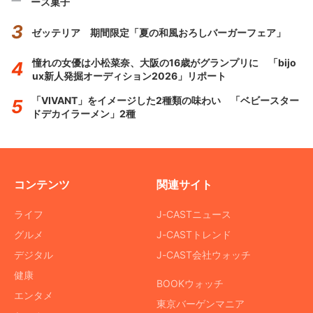
ース菓子
ゼッテリア 期間限定「夏の和風おろしバーガーフェア」
憧れの女優は小松菜奈、大阪の16歳がグランプリに 「bijo
ux新人発掘オーディション2026」リポート
「VIVANT」をイメージした2種類の味わい 「ベビースター
ドデカイラーメン」2種
コンテンツ
関連サイト
ライフ
J-CASTニュース
グルメ
J-CASTトレンド
デジタル
J-CAST会社ウォッチ
健康
BOOKウォッチ
エンタメ
東京バーゲンマニア