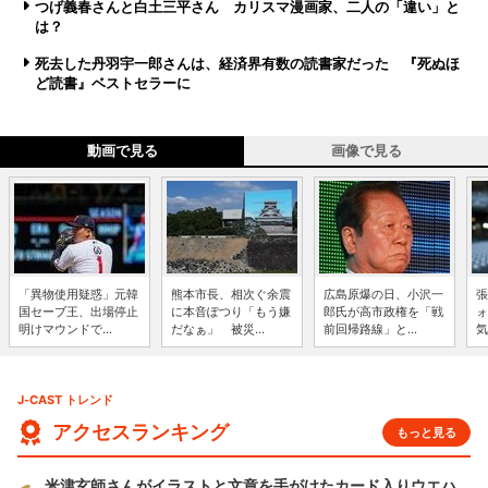
つげ義春さんと白土三平さん カリスマ漫画家、二人の「違い」と
は？
死去した丹羽宇一郎さんは、経済界有数の読書家だった 『死ぬほ
ど読書』ベストセラーに
動画で見る
画像で見る
「異物使用疑惑」元韓
熊本市長、相次ぐ余震
広島原爆の日、小沢一
張
国セーブ王、出場停止
に本音ぽつり「もう嫌
郎氏が高市政権を「戦
ォ
明けマウンドで...
だなぁ」 被災...
前回帰路線」と...
気
J-CAST トレンド
アクセスランキング
もっと見る
米津玄師さんがイラストと文章を手がけたカード入りウエハ