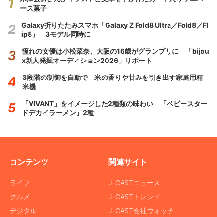
ース菓子
Galaxy折りたたみスマホ「Galaxy Z Fold8 Ultra／Fold8／Fl
ip8」 3モデル同時に
憧れの女優は小松菜奈、大阪の16歳がグランプリに 「bijou
x新人発掘オーディション2026」リポート
3段階の制御を自動で 米の香りや甘みを引き出す家庭用精
米機
「VIVANT」をイメージした2種類の味わい 「ベビースター
ドデカイラーメン」2種
コンテンツ
関連サイト
ライフ
J-CASTニュース
グルメ
J-CASTトレンド
デジタル
J-CAST会社ウォッチ