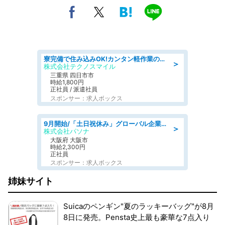
寮完備で住み込みOK!カンタン軽作業のお仕事 denso aichi
＞
株式会社テクノスマイル
三重県 四日市市
時給1,800円
正社員 / 派遣社員
スポンサー：求人ボックス
9月開始/「土日祝休み」グローバル企業での産業保健のお仕事/保健師/高時給/残業なし/服装自由
＞
株式会社パソナ
大阪府 大阪市
時給2,300円
正社員
スポンサー：求人ボックス
姉妹サイト
Suicaのペンギン"夏のラッキーバッグ"が8月
8日に発売。Pensta史上最も豪華な7点入り