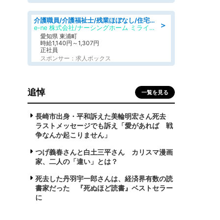
介護職員/介護福祉士/残業ほぼなし/住宅型有料老人ホームの介護士/夜勤専従
＞
e-ne 株式会社/ナーシングホーム ミライエ東浦
愛知県 東浦町
時給1,140円～1,307円
正社員
スポンサー：求人ボックス
追悼
一覧を見る
長崎市出身・平和訴えた美輪明宏さん死去
ラストメッセージでも訴え「愛があれば 戦
争なんか起こりません」
つげ義春さんと白土三平さん カリスマ漫画
家、二人の「違い」とは？
死去した丹羽宇一郎さんは、経済界有数の読
書家だった 『死ぬほど読書』ベストセラー
に