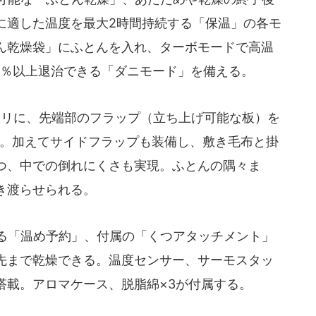
に適した温度を最大2時間持続する「保温」の各モ
ん乾燥袋」にふとんを入れ、ターボモードで高温
9％以上退治できる「ダニモード」を備える。
ミリに、先端部のフラップ（立ち上げ可能な板）を
拡張。加えてサイドフラップも装備し、敷き毛布と掛
つ、中での倒れにくさも実現。ふとんの隅々ま
き渡らせられる。
る「温め予約」、付属の「くつアタッチメント」
先まで乾燥できる。温度センサー、サーモスタッ
搭載。アロマケース、脱脂綿×3が付属する。