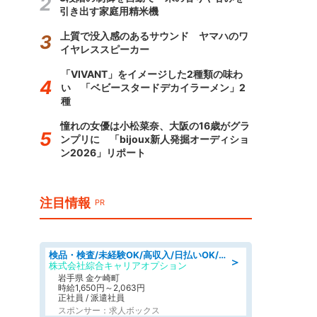
引き出す家庭用精米機
上質で没入感のあるサウンド ヤマハのワ
イヤレススピーカー
「VIVANT」をイメージした2種類の味わ
い 「ベビースタードデカイラーメン」2
種
憧れの女優は小松菜奈、大阪の16歳がグラ
ンプリに 「bijoux新人発掘オーディショ
ン2026」リポート
注目情報
PR
検品・検査/未経験OK/高収入/日払いOK/交替制/20・30・40代活躍中
＞
株式会社綜合キャリアオプション
岩手県 金ケ崎町
時給1,650円～2,063円
正社員 / 派遣社員
スポンサー：求人ボックス