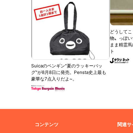
どうしてこ
物〟っぽい
まま精霊馬
ト
Suicaのペンギン"夏のラッキーバッ
グ"が8月8日に発売。Pensta史上最も
豪華な7点入りだよ~。
コンテンツ
関連サ