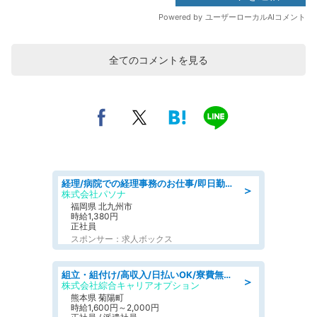
全てのコメントを見る
経理/病院での経理事務のお仕事/即日勤務可/車通勤可/経理/一般事務
＞
株式会社パソナ
福岡県 北九州市
時給1,380円
正社員
スポンサー：求人ボックス
組立・組付け/高収入/日払いOK/寮費無料/交替制/20・30・40代活躍中
＞
株式会社綜合キャリアオプション
熊本県 菊陽町
時給1,600円～2,000円