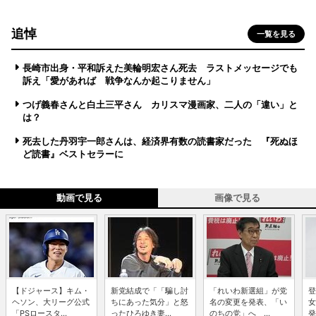
追悼
一覧を見る
長崎市出身・平和訴えた美輪明宏さん死去 ラストメッセージでも
訴え「愛があれば 戦争なんか起こりません」
つげ義春さんと白土三平さん カリスマ漫画家、二人の「違い」と
は？
死去した丹羽宇一郎さんは、経済界有数の読書家だった 『死ぬほ
ど読書』ベストセラーに
動画で見る
画像で見る
【ドジャース】キム・
新党結成で「「騙し討
「れいわ新選組」が党
登
ヘソン、大リーグ公式
ちにあった気分」と怒
名の変更を発表、「い
女
「PSロースタ...
ったひろゆき妻...
のちの党」へ ...
発