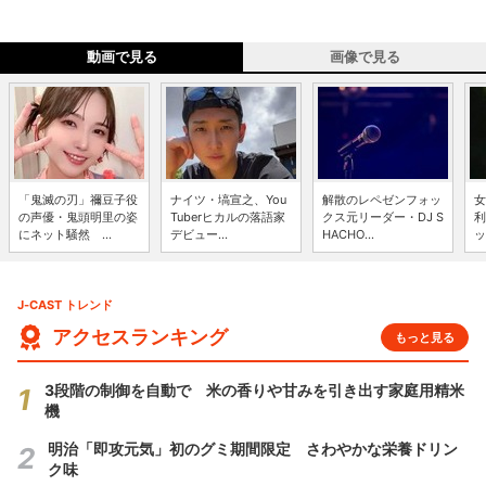
動画で見る
画像で見る
「鬼滅の刃」禰豆子役
ナイツ・塙宣之、You
解散のレペゼンフォッ
女
の声優・鬼頭明里の姿
Tuberヒカルの落語家
クス元リーダー・DJ S
利
にネット騒然 ...
デビュー...
HACHO...
ッ
J-CAST トレンド
アクセスランキング
もっと見る
3段階の制御を自動で 米の香りや甘みを引き出す家庭用精米
機
明治「即攻元気」初のグミ期間限定 さわやかな栄養ドリン
ク味