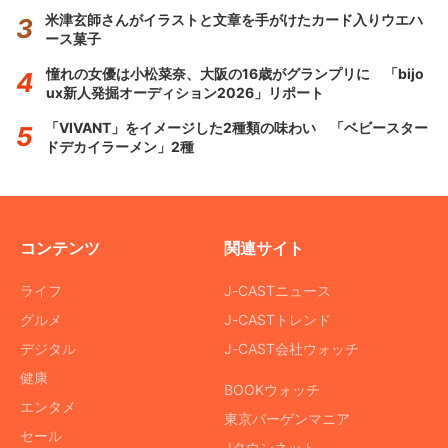
米津玄師さんがイラストと文章を手がけたカード入りウエハ
ース菓子
憧れの女優は小松菜奈、大阪の16歳がグランプリに 「bijo
ux新人発掘オーディション2026」リポート
「VIVANT」をイメージした2種類の味わい 「ベビースター
ドデカイラーメン」2種
コンテンツ
関連サイト
ライフ
J-CASTニュース
グルメ
J-CASTトレンド
デジタル
J-CAST会社ウォッチ
健康
BOOKウォッチ
エンタメ
東京バーゲンマニア
セール
Jタウンネット