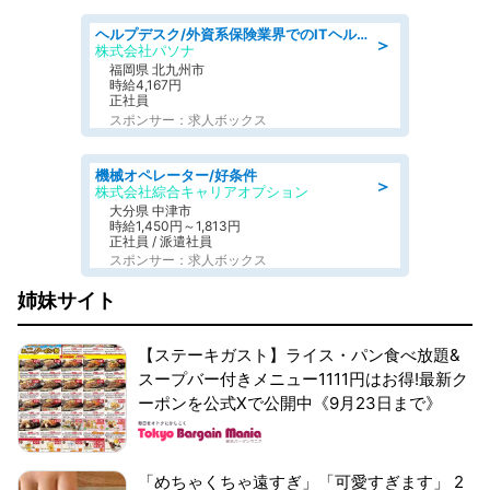
ヘルプデスク/外資系保険業界でのITヘルプデスク業務/駅近/即日勤務可/ヘルプデスク
＞
株式会社パソナ
福岡県 北九州市
時給4,167円
正社員
スポンサー：求人ボックス
機械オペレーター/好条件
＞
株式会社綜合キャリアオプション
大分県 中津市
時給1,450円～1,813円
正社員 / 派遣社員
スポンサー：求人ボックス
姉妹サイト
【ステーキガスト】ライス・パン食べ放題&
スープバー付きメニュー1111円はお得!最新ク
ーポンを公式Xで公開中《9月23日まで》
「めちゃくちゃ遠すぎ」「可愛すぎます」 2