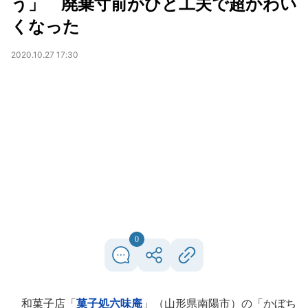
う」 廃棄寸前がひと工夫で超かわい
くなった
2020.10.27 17:30
0
和菓子店「
菓子処六味庵
」（山形県南陽市）の「かぼち