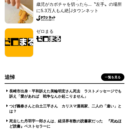
歳児がカボチャを切ったら...〝左手〟の場所
に5.3万人もん絶|Jタウンネット
ゼロまる
追悼
一覧を見る
長崎市出身・平和訴えた美輪明宏さん死去 ラストメッセージでも
訴え「愛があれば 戦争なんか起こりません」
つげ義春さんと白土三平さん カリスマ漫画家、二人の「違い」と
は？
死去した丹羽宇一郎さんは、経済界有数の読書家だった 『死ぬほ
ど読書』ベストセラーに