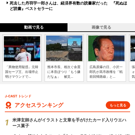
死去した丹羽宇一郎さんは、経済界有数の読書家だった 『死ぬほ
ど読書』ベストセラーに
動画で見る
画像で見る
「異物使用疑惑」元韓
熊本市長、相次ぐ余震
広島原爆の日、小沢一
張
国セーブ王、出場停止
に本音ぽつり「もう嫌
郎氏が高市政権を「戦
ォ
明けマウンドで...
だなぁ」 被災...
前回帰路線」と...
気
J-CAST トレンド
アクセスランキング
もっと見る
米津玄師さんがイラストと文章を手がけたカード入りウエハ
ース菓子