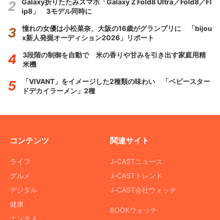
Galaxy折りたたみスマホ「Galaxy Z Fold8 Ultra／Fold8／Fl
ip8」 3モデル同時に
憧れの女優は小松菜奈、大阪の16歳がグランプリに 「bijou
x新人発掘オーディション2026」リポート
3段階の制御を自動で 米の香りや甘みを引き出す家庭用精
米機
「VIVANT」をイメージした2種類の味わい 「ベビースター
ドデカイラーメン」2種
コンテンツ
関連サイト
ライフ
J-CASTニュース
グルメ
J-CASTトレンド
デジタル
J-CAST会社ウォッチ
健康
BOOKウォッチ
エンタメ