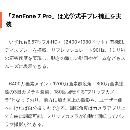
「ZenFone 7 Pro」は光学式手ブレ補正を実
装
いずれも6.67型フルHD+（2400×1080ドット）有機EL
ディスプレーを搭載。リフレッシュレート90Hz、1ミリ秒
の応答速度を実現し、動きの激しい動画やゲームなどもス
ムーズに表示できる。
6400万画素メイン＋1200万画素超広角＋800万画素望
遠の3眼カメラを装備。180度回転する"フリップカメ
ラ"となっており、前方に加え真上の撮影や、ユーザー側
へ向ければ自分撮りもできる。回転角度はカメラアプリ上
で自由に調節可能。フリップカメラが自動で回転してパノ
ラマ撮影ができる。