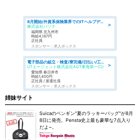
8月開始/外資系保険業界でのITヘルプデスク業務/駅近/即日勤務可/ヘルプデスク
＞
株式会社パソナ
福岡県 北九州市
時給4,167円
正社員
スポンサー：求人ボックス
電子部品の組立・検査/寮完備/日払い/工場・製造
＞
UTエージェント株式会社AGT東海第一CU
愛知県 春日井市
時給1,400円
正社員 / 派遣社員
スポンサー：求人ボックス
姉妹サイト
Suicaのペンギン"夏のラッキーバッグ"が8月
8日に発売。Pensta史上最も豪華な7点入り
だよ~。