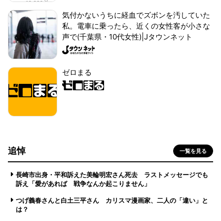
気付かないうちに経血でズボンを汚していた
私。電車に乗ったら、近くの女性客が小さな
声で(千葉県・10代女性)|Jタウンネット
ゼロまる
追悼
一覧を見る
長崎市出身・平和訴えた美輪明宏さん死去 ラストメッセージでも
訴え「愛があれば 戦争なんか起こりません」
つげ義春さんと白土三平さん カリスマ漫画家、二人の「違い」と
は？