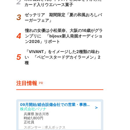
カード入りウエハース菓子
ゼッテリア 期間限定「夏の和風おろしバ
ーガーフェア」
憧れの女優は小松菜奈、大阪の16歳がグラ
ンプリに 「bijoux新人発掘オーディショ
ン2026」リポート
「VIVANT」をイメージした2種類の味わ
い 「ベビースタードデカイラーメン」2
種
注目情報
PR
09月開始/総合設備会社での営業・事務のお仕事/車通勤可/賞与あり/営業/営業事務
＞
株式会社パソナ
兵庫県 加古川市
時給1,800円
正社員
スポンサー：求人ボックス