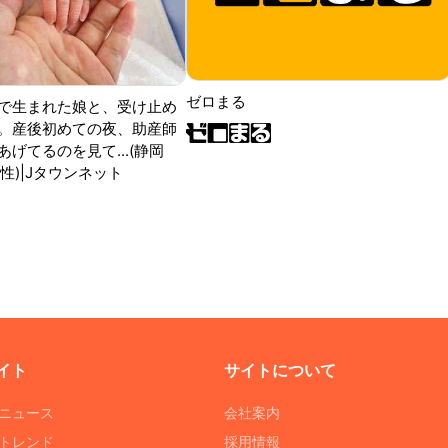
ゼロまる
で生まれた娘と、受け止め
。産後初めての夜、助産師
げてるのを見て...(静岡
性)|Jタウンネット
イト
サイトについて
Tニュース
会社案内
Tトレンド
採用情報