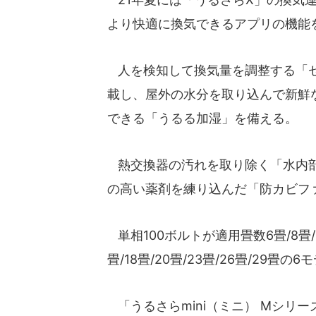
より快適に換気できるアプリの機能
人を検知して換気量を調整する「セ
載し、屋外の水分を取り込んで新鮮
できる「うるる加湿」を備える。
熱交換器の汚れを取り除く「水内部
の高い薬剤を練り込んだ「防カビフ
単相100ボルトが適用畳数6畳/8畳/1
畳/18畳/20畳/23畳/26畳/29畳の6
「うるさらmini（ミニ） Mシリ