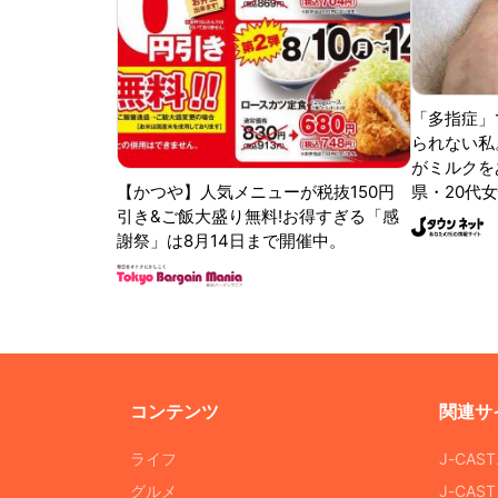
「多指症」
られない私
がミルクをあ
【かつや】人気メニューが税抜150円
県・20代女
引き&ご飯大盛り無料!お得すぎる「感
謝祭」は8月14日まで開催中。
コンテンツ
関連サ
ライフ
J-CAS
グルメ
J-CAS