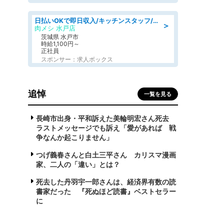
日払いOKで即日収入/キッチンスタッフ/「原付免許必須」デリバリー業務など、自己成長可能な幅広い仕事に挑戦!髪型自由&ピアス・ネイルOK/茨城県/水戸市
＞
肉メシ 水戸店
茨城県 水戸市
時給1,100円～
正社員
スポンサー：求人ボックス
追悼
一覧を見る
長崎市出身・平和訴えた美輪明宏さん死去
ラストメッセージでも訴え「愛があれば 戦
争なんか起こりません」
つげ義春さんと白土三平さん カリスマ漫画
家、二人の「違い」とは？
死去した丹羽宇一郎さんは、経済界有数の読
書家だった 『死ぬほど読書』ベストセラー
に