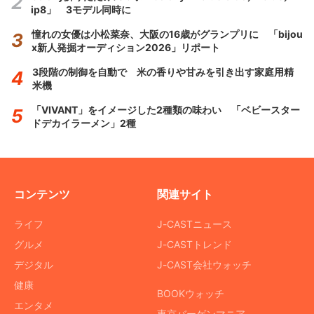
ip8」 3モデル同時に
憧れの女優は小松菜奈、大阪の16歳がグランプリに 「bijou
x新人発掘オーディション2026」リポート
3段階の制御を自動で 米の香りや甘みを引き出す家庭用精
米機
「VIVANT」をイメージした2種類の味わい 「ベビースター
ドデカイラーメン」2種
コンテンツ
関連サイト
ライフ
J-CASTニュース
グルメ
J-CASTトレンド
デジタル
J-CAST会社ウォッチ
健康
BOOKウォッチ
エンタメ
東京バーゲンマニア