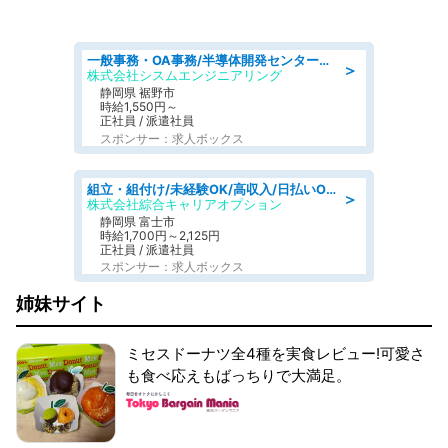
一般事務・OA事務/半導体開発センター内で事務&軽作業スタッフ、募集
＞
株式会社シスムエンジニアリング
静岡県 裾野市
時給1,550円～
正社員 / 派遣社員
スポンサー：求人ボックス
組立・組付け/未経験OK/高収入/日払いOK/交替制/20・30・40代活躍中
＞
株式会社綜合キャリアオプション
静岡県 富士市
時給1,700円～2,125円
正社員 / 派遣社員
スポンサー：求人ボックス
姉妹サイト
ミセスドーナツ全4種を実食レビュー!可愛さ
も食べ応えもばっちりで大満足。