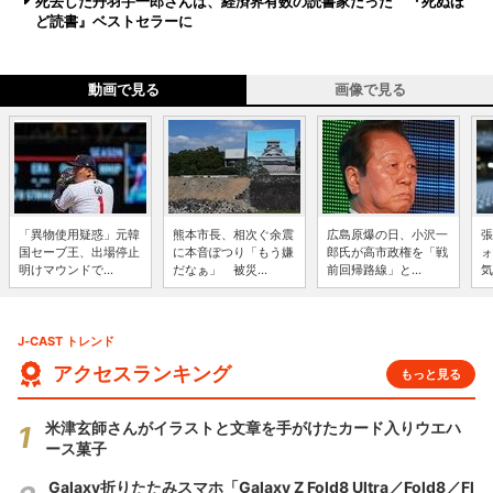
死去した丹羽宇一郎さんは、経済界有数の読書家だった 『死ぬほ
ど読書』ベストセラーに
動画で見る
画像で見る
「異物使用疑惑」元韓
熊本市長、相次ぐ余震
広島原爆の日、小沢一
張
国セーブ王、出場停止
に本音ぽつり「もう嫌
郎氏が高市政権を「戦
ォ
明けマウンドで...
だなぁ」 被災...
前回帰路線」と...
気
J-CAST トレンド
アクセスランキング
もっと見る
米津玄師さんがイラストと文章を手がけたカード入りウエハ
ース菓子
Galaxy折りたたみスマホ「Galaxy Z Fold8 Ultra／Fold8／Fl