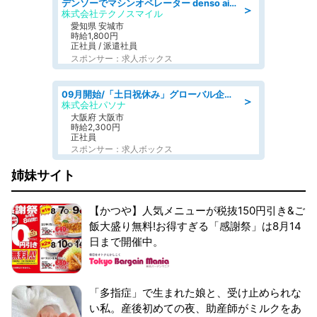
デンソーでマシンオペレーター denso aichi
＞
株式会社テクノスマイル
愛知県 安城市
時給1,800円
正社員 / 派遣社員
スポンサー：求人ボックス
09月開始/「土日祝休み」グローバル企業での産業保健のお仕事/保健師/高時給/残業なし/服装自由
＞
株式会社パソナ
大阪府 大阪市
時給2,300円
正社員
スポンサー：求人ボックス
姉妹サイト
【かつや】人気メニューが税抜150円引き&ご
飯大盛り無料!お得すぎる「感謝祭」は8月14
日まで開催中。
「多指症」で生まれた娘と、受け止められな
い私。産後初めての夜、助産師がミルクをあ