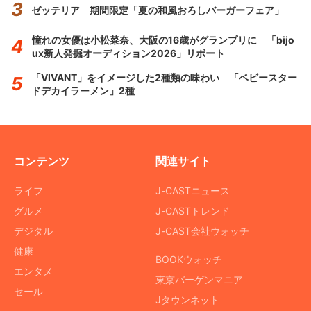
ゼッテリア 期間限定「夏の和風おろしバーガーフェア」
憧れの女優は小松菜奈、大阪の16歳がグランプリに 「bijo
ux新人発掘オーディション2026」リポート
「VIVANT」をイメージした2種類の味わい 「ベビースター
ドデカイラーメン」2種
コンテンツ
関連サイト
ライフ
J-CASTニュース
グルメ
J-CASTトレンド
デジタル
J-CAST会社ウォッチ
健康
BOOKウォッチ
エンタメ
東京バーゲンマニア
セール
Jタウンネット