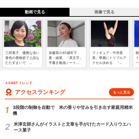
動画で見る
画像で見る
三田寛子、優雅な淡い
加藤茶の45歳年下
フィギュア・中井亜
制
黄色の着物姿で上品な
妻・綾菜、「美文字」
美、華麗にトリプルア
う
たたずまいで ...
手書き勉強ノート...
クセル決める 「...
一
J-CAST トレンド
アクセスランキング
もっと見る
3段階の制御を自動で 米の香りや甘みを引き出す家庭用精米
機
米津玄師さんがイラストと文章を手がけたカード入りウエハ
ース菓子