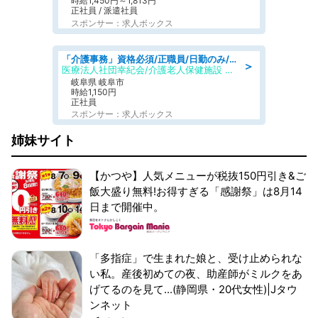
時給1,450円～1,813円
正社員 / 派遣社員
スポンサー：求人ボックス
「介護事務」資格必須/正職員/日勤のみ/介護老人保健施設
＞
医療法人社団幸紀会/介護老人保健施設 グリーンビラ安江
岐阜県 岐阜市
時給1,150円
正社員
スポンサー：求人ボックス
姉妹サイト
【かつや】人気メニューが税抜150円引き&ご
飯大盛り無料!お得すぎる「感謝祭」は8月14
日まで開催中。
「多指症」で生まれた娘と、受け止められな
い私。産後初めての夜、助産師がミルクをあ
げてるのを見て...(静岡県・20代女性)|Jタウ
ンネット