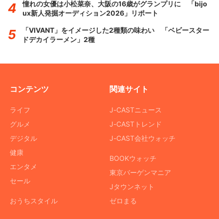
憧れの女優は小松菜奈、大阪の16歳がグランプリに 「bijo
ux新人発掘オーディション2026」リポート
「VIVANT」をイメージした2種類の味わい 「ベビースター
ドデカイラーメン」2種
コンテンツ
関連サイト
ライフ
J-CASTニュース
グルメ
J-CASTトレンド
デジタル
J-CAST会社ウォッチ
健康
BOOKウォッチ
エンタメ
東京バーゲンマニア
セール
Jタウンネット
おうちスタイル
ゼロまる