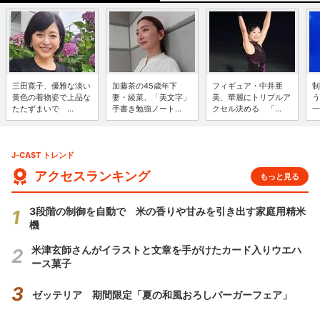
三田寛子、優雅な淡い
加藤茶の45歳年下
フィギュア・中井亜
制
黄色の着物姿で上品な
妻・綾菜、「美文字」
美、華麗にトリプルア
う
たたずまいで ...
手書き勉強ノート...
クセル決める 「...
一
J-CAST トレンド
アクセスランキング
もっと見る
3段階の制御を自動で 米の香りや甘みを引き出す家庭用精米
機
米津玄師さんがイラストと文章を手がけたカード入りウエハ
ース菓子
ゼッテリア 期間限定「夏の和風おろしバーガーフェア」