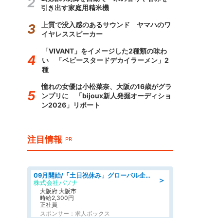
引き出す家庭用精米機
上質で没入感のあるサウンド ヤマハのワ
イヤレススピーカー
「VIVANT」をイメージした2種類の味わ
い 「ベビースタードデカイラーメン」2
種
憧れの女優は小松菜奈、大阪の16歳がグラ
ンプリに 「bijoux新人発掘オーディショ
ン2026」リポート
注目情報
PR
09月開始/「土日祝休み」グローバル企業での産業保健のお仕事/保健師/高時給/残業なし/服装自由
＞
株式会社パソナ
大阪府 大阪市
時給2,300円
正社員
スポンサー：求人ボックス