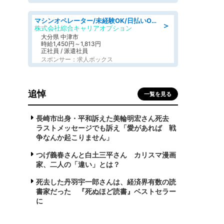
マシンオペレーター/未経験OK/日払いOK/交替制/20・30・40代活躍中/製造 工場
＞
株式会社綜合キャリアオプション
大分県 中津市
時給1,450円～1,813円
正社員 / 派遣社員
スポンサー：求人ボックス
追悼
一覧を見る
長崎市出身・平和訴えた美輪明宏さん死去
ラストメッセージでも訴え「愛があれば 戦
争なんか起こりません」
つげ義春さんと白土三平さん カリスマ漫画
家、二人の「違い」とは？
死去した丹羽宇一郎さんは、経済界有数の読
書家だった 『死ぬほど読書』ベストセラー
に