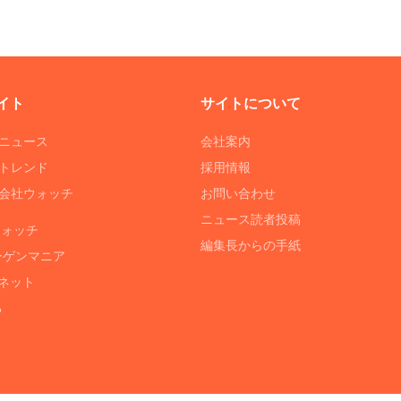
イト
サイトについて
Tニュース
会社案内
Tトレンド
採用情報
ST会社ウォッチ
お問い合わせ
ニュース読者投稿
ウォッチ
編集長からの手紙
ーゲンマニア
ネット
る