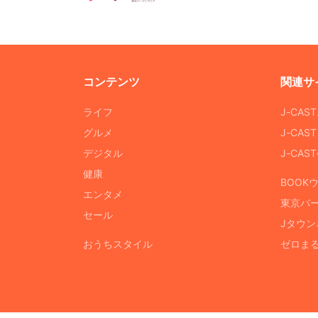
コンテンツ
関連サ
ライフ
J-CAS
グルメ
J-CAS
デジタル
J-CA
健康
BOOK
エンタメ
東京バ
セール
Jタウン
おうちスタイル
ゼロま