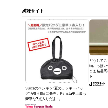
姉妹サイト
どうしてこ
物〟っぽい
まま精霊馬
ト
Suicaのペンギン"夏のラッキーバッ
グ"が8月8日に発売。Pensta史上最も
豪華な7点入りだよ~。