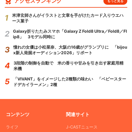
アクセスランキング
もっと見る
米津玄師さんがイラストと文章を手がけたカード入りウエハ
ース菓子
Galaxy折りたたみスマホ「Galaxy Z Fold8 Ultra／Fold8／Fl
ip8」 3モデル同時に
憧れの女優は小松菜奈、大阪の16歳がグランプリに 「bijou
x新人発掘オーディション2026」リポート
3段階の制御を自動で 米の香りや甘みを引き出す家庭用精
米機
「VIVANT」をイメージした2種類の味わい 「ベビースター
ドデカイラーメン」2種
コンテンツ
関連サイト
ライフ
J-CASTニュース