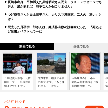
長崎市出身・平和訴えた美輪明宏さん死去 ラストメッセージでも
訴え「愛があれば 戦争なんか起こりません」
つげ義春さんと白土三平さん カリスマ漫画家、二人の「違い」と
は？
死去した丹羽宇一郎さんは、経済界有数の読書家だった 『死ぬほ
ど読書』ベストセラーに
動画で見る
画像で見る
「異物使用疑惑」元韓
熊本市長、相次ぐ余震
広島原爆の日、小沢一
張
国セーブ王、出場停止
に本音ぽつり「もう嫌
郎氏が高市政権を「戦
ォ
明けマウンドで...
だなぁ」 被災...
前回帰路線」と...
気
J-CAST トレンド