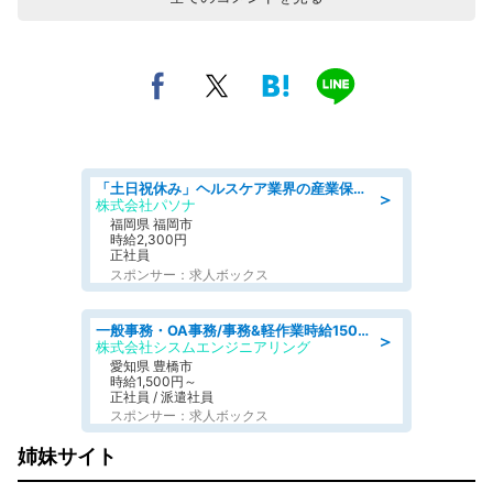
「土日祝休み」ヘルスケア業界の産業保健師/高時給/未経験OK/要資格:保健師、正看護師
＞
株式会社パソナ
福岡県 福岡市
時給2,300円
正社員
スポンサー：求人ボックス
一般事務・OA事務/事務&軽作業時給1500円土日祝休み各種社保完備
＞
株式会社シスムエンジニアリング
愛知県 豊橋市
時給1,500円～
正社員 / 派遣社員
スポンサー：求人ボックス
姉妹サイト