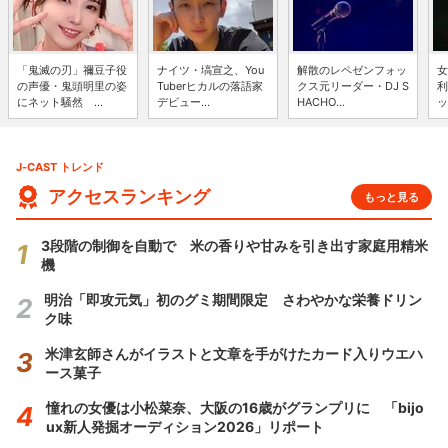
「鬼滅の刃」禰豆子役
ナイツ・塙宣之、You
解散のレペゼンフォッ
女
の声優・鬼頭明里の姿
Tuberヒカルの落語家
クス元リーダー・DJ S
利
にネット騒然 ...
デビュー...
HACHO...
ッ
J-CAST トレンド
アクセスランキング
もっと見る
3段階の制御を自動で 米の香りや甘みを引き出す家庭用精米
機
明治「即攻元気」初のグミ期間限定 さわやかな栄養ドリン
ク味
米津玄師さんがイラストと文章を手がけたカード入りウエハ
ース菓子
憧れの女優は小松菜奈、大阪の16歳がグランプリに 「bijo
ux新人発掘オーディション2026」リポート