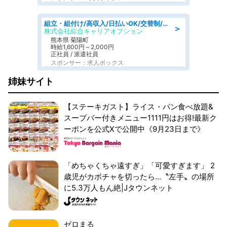
組立・組付け/高収入/日払いOK/交替制/20・30・40代活躍中/製造 工場
＞
株式会社綜合キャリアオプション
熊本県 菊陽町
時給1,600円～2,000円
正社員 / 派遣社員
スポンサー：求人ボックス
姉妹サイト
【ステーキガスト】ライス・パン食べ放題&
スープバー付きメニュー1111円はお得!最新ク
ーポンを公式Xで公開中《9月23日まで》
「めちゃくちゃ遠すぎ」「可愛すぎます」 2
歳児がカボチャを切ったら...〝左手〟の場所
に5.3万人もん絶|Jタウンネット
ゼロまる