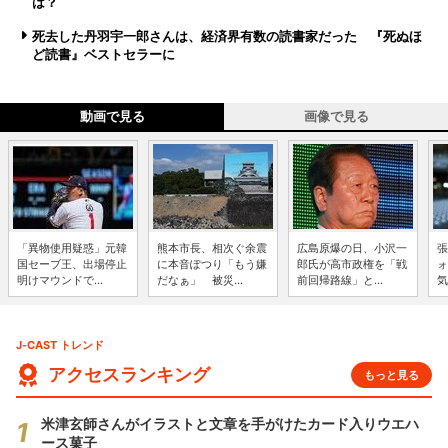
は？
死去した丹羽宇一郎さんは、経済界有数の読書家だった 『死ぬほ
ど読書』ベストセラーに
動画で見る
画像で見る
「異物使用疑惑」元韓
熊本市長、相次ぐ余震
広島原爆の日、小沢一
張
国セーブ王、出場停止
に本音ぽつり「もう嫌
郎氏が高市政権を「戦
ォ
明けマウンドで...
だなぁ」 被災...
前回帰路線」と...
気
J-CAST トレンド
アクセスランキング
もっと見る
米津玄師さんがイラストと文章を手がけたカード入りウエハ
ース菓子