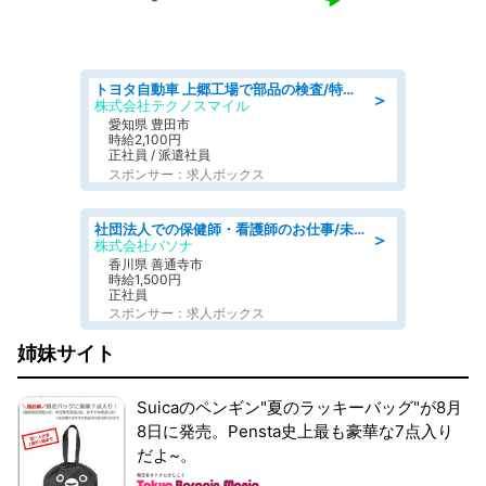
トヨタ自動車 上郷工場で部品の検査/特典168万/tutumi
＞
株式会社テクノスマイル
愛知県 豊田市
時給2,100円
正社員 / 派遣社員
スポンサー：求人ボックス
社団法人での保健師・看護師のお仕事/未経験OK/要資格:普通免許、保健師、正看護師
＞
株式会社パソナ
香川県 善通寺市
時給1,500円
正社員
スポンサー：求人ボックス
姉妹サイト
Suicaのペンギン"夏のラッキーバッグ"が8月
8日に発売。Pensta史上最も豪華な7点入り
だよ~。