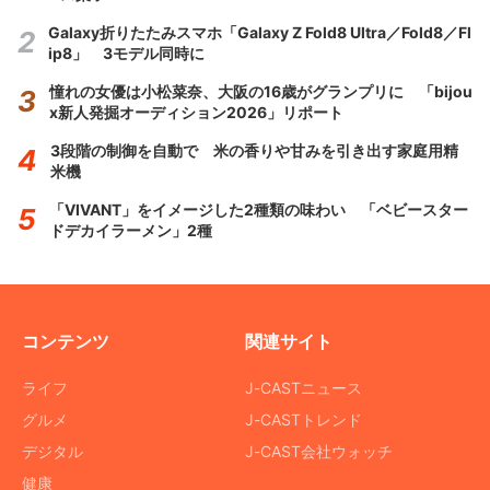
Galaxy折りたたみスマホ「Galaxy Z Fold8 Ultra／Fold8／Fl
ip8」 3モデル同時に
憧れの女優は小松菜奈、大阪の16歳がグランプリに 「bijou
x新人発掘オーディション2026」リポート
3段階の制御を自動で 米の香りや甘みを引き出す家庭用精
米機
「VIVANT」をイメージした2種類の味わい 「ベビースター
ドデカイラーメン」2種
コンテンツ
関連サイト
ライフ
J-CASTニュース
グルメ
J-CASTトレンド
デジタル
J-CAST会社ウォッチ
健康