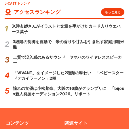
J-CAST トレンド
アクセスランキング
もっと見る
米津玄師さんがイラストと文章を手がけたカード入りウエハ
ース菓子
3段階の制御を自動で 米の香りや甘みを引き出す家庭用精米
機
上質で没入感のあるサウンド ヤマハのワイヤレススピーカ
ー
「VIVANT」をイメージした2種類の味わい 「ベビースター
ドデカイラーメン」2種
憧れの女優は小松菜奈、大阪の16歳がグランプリに 「bijou
x新人発掘オーディション2026」リポート
コンテンツ
関連サイト