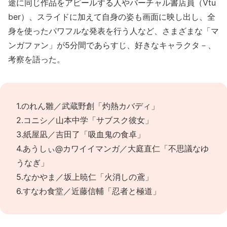
途に同じ作品をアピールする人やバーチャル書店員（Vtu
ber）、スライドに加えて自身の姿も画面に映し出し、全
身を使ったパワフルな発表を行う人など、さまざまな「マ
ンガファン」が5分間であらすじ、好きなキャラクタ－、
考察を語った。
1.のれん雛／武蔵野創「灼熱カバディ」
2.コニシ／山本中学「サブスク彼女」
3.紙屋凪／吉田了「吸血鬼の食卓」
4.あうしぃ@カワイイマンガ／大庭直仁「不思議なゆ
うなぎ」
5.なかやま／坂上暁仁「火消しの鳶」
6.すなわ食堂／近藤信輔「忍者と極道」