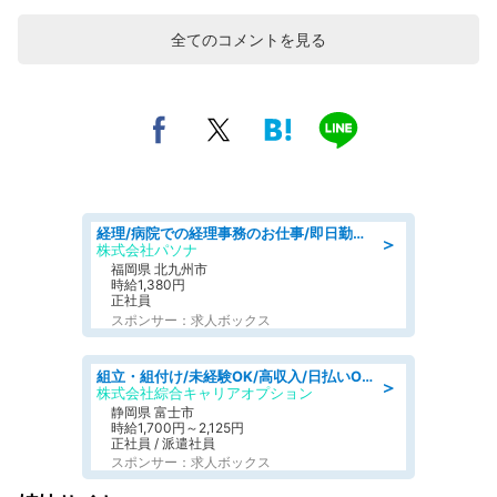
全てのコメントを見る
経理/病院での経理事務のお仕事/即日勤務可/車通勤可/経理/一般事務
＞
株式会社パソナ
福岡県 北九州市
時給1,380円
正社員
スポンサー：求人ボックス
組立・組付け/未経験OK/高収入/日払いOK/交替制/20・30・40代活躍中
＞
株式会社綜合キャリアオプション
静岡県 富士市
時給1,700円～2,125円
正社員 / 派遣社員
スポンサー：求人ボックス