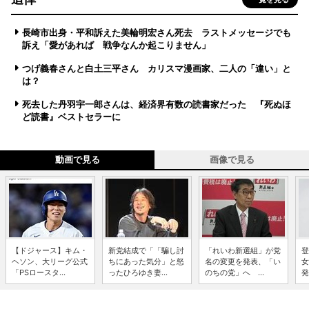
長崎市出身・平和訴えた美輪明宏さん死去 ラストメッセージでも
訴え「愛があれば 戦争なんか起こりません」
つげ義春さんと白土三平さん カリスマ漫画家、二人の「違い」と
は？
死去した丹羽宇一郎さんは、経済界有数の読書家だった 『死ぬほ
ど読書』ベストセラーに
動画で見る
画像で見る
【ドジャース】キム・
新党結成で「「騙し討
「れいわ新選組」が党
登
ヘソン、大リーグ公式
ちにあった気分」と怒
名の変更を発表、「い
女
「PSロースタ...
ったひろゆき妻...
のちの党」へ ...
発