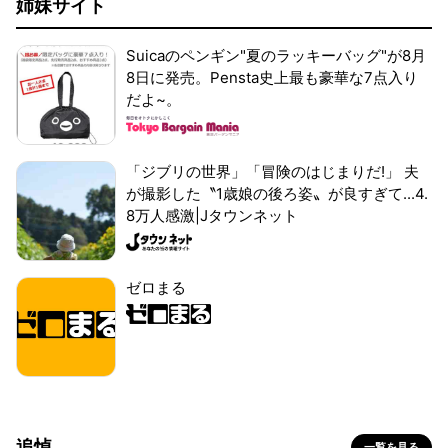
姉妹サイト
Suicaのペンギン"夏のラッキーバッグ"が8月
8日に発売。Pensta史上最も豪華な7点入り
だよ~。
「ジブリの世界」「冒険のはじまりだ!」 夫
が撮影した〝1歳娘の後ろ姿〟が良すぎて...4.
8万人感激|Jタウンネット
ゼロまる
追悼
一覧を見る