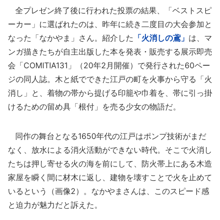
全プレゼン終了後に行われた投票の結果、「ベストスピ
ーカー」に選ばれたのは、昨年に続き二度目の大会参加と
なった「なかやま」さん。紹介した
「火消しの鳶」
は、マ
ンガ描きたちが自主出版した本を発表・販売する展示即売
会「COMITIA131」（20年2月開催）で発行された60ペー
ジの同人誌。木と紙でできた江戸の町を火事から守る「火
消し」と、着物の帯から提げる印籠や巾着を、帯に引っ掛
けるための留め具「根付」を売る少女の物語だ。
同作の舞台となる1650年代の江戸はポンプ技術がまだ
なく、放水による消火活動ができない時代。そこで火消し
たちは押し寄せる火の海を前にして、防火帯上にある木造
家屋を瞬く間に材木に返し、建物を壊すことで火を止めて
いるという（画像2）。なかやまさんは、このスピード感
と迫力が魅力だと訴えた。