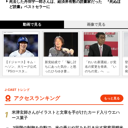
死去した丹羽宇一郎さんは、経済界有数の読書家だった 『死ぬほ
ど読書』ベストセラーに
動画で見る
画像で見る
【ドジャース】キム・
新党結成で「「騙し討
「れいわ新選組」が党
登
ヘソン、大リーグ公式
ちにあった気分」と怒
名の変更を発表、「い
女
「PSロースタ...
ったひろゆき妻...
のちの党」へ ...
発
J-CAST トレンド
アクセスランキング
もっと見る
米津玄師さんがイラストと文章を手がけたカード入りウエハ
ース菓子
3段階の制御を自動で 米の香りや甘みを引き出す家庭用精米