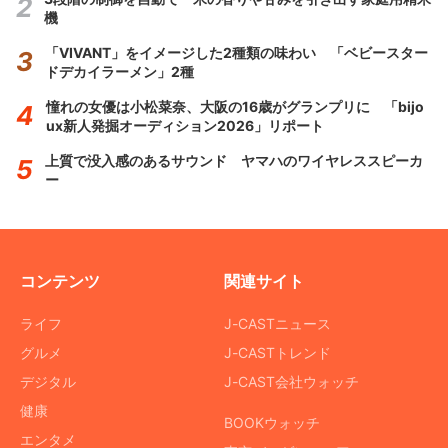
機
「VIVANT」をイメージした2種類の味わい 「ベビースター
ドデカイラーメン」2種
憧れの女優は小松菜奈、大阪の16歳がグランプリに 「bijo
ux新人発掘オーディション2026」リポート
上質で没入感のあるサウンド ヤマハのワイヤレススピーカ
ー
コンテンツ
関連サイト
ライフ
J-CASTニュース
グルメ
J-CASTトレンド
デジタル
J-CAST会社ウォッチ
健康
BOOKウォッチ
エンタメ