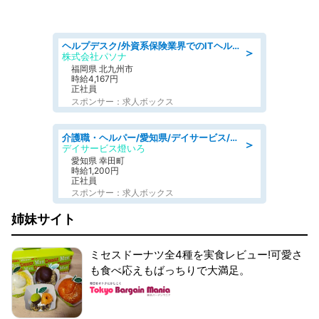
ヘルプデスク/外資系保険業界でのITヘルプデスク業務/駅近/即日勤務可/ヘルプデスク
＞
株式会社パソナ
福岡県 北九州市
時給4,167円
正社員
スポンサー：求人ボックス
介護職・ヘルパー/愛知県/デイサービス/JR東海道本線 幸田/額田郡幸田町
＞
デイサービス燈いろ
愛知県 幸田町
時給1,200円
正社員
スポンサー：求人ボックス
姉妹サイト
ミセスドーナツ全4種を実食レビュー!可愛さ
も食べ応えもばっちりで大満足。