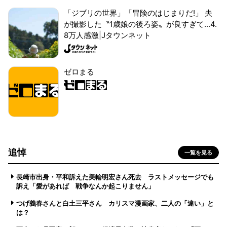
「ジブリの世界」「冒険のはじまりだ!」 夫
が撮影した〝1歳娘の後ろ姿〟が良すぎて...4.
8万人感激|Jタウンネット
ゼロまる
追悼
一覧を見る
長崎市出身・平和訴えた美輪明宏さん死去 ラストメッセージでも
訴え「愛があれば 戦争なんか起こりません」
つげ義春さんと白土三平さん カリスマ漫画家、二人の「違い」と
は？