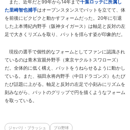
また、近年だと99年から14年まで
千葉ロッテに所属し
た里崎智也捕手
はオープンスタンスでバットを立てて、体
を前後にピクピクと動かすフォームだった。20年に引退
した上本博紀内野手（阪神タイガース）は軸足と反対の左
足で大きくリズムを取り、バットを揺らす姿が印象的だ。
現役の選手で個性的なフォームとしてファンに認識され
ているのは青木宣親外野手（東京ヤクルトスワローズ）
だ。全体的に低く構え、バットをうねらせるように動かし
ている。また、福田永将内野手（中日ドラゴンズ）もたび
たび話題に上がる。軸足と反対の左足で小刻みにリズムを
刻みながら、バットのグリップで円を描くようなフォーム
を取っている。
ジャバリ・ブラッシュ
プロ野球