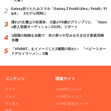
Galaxy折りたたみスマホ「Galaxy Z Fold8 Ultra／Fold8／Fl
ip8」 3モデル同時に
憧れの女優は小松菜奈、大阪の16歳がグランプリに 「bijou
x新人発掘オーディション2026」リポート
3段階の制御を自動で 米の香りや甘みを引き出す家庭用精
米機
「VIVANT」をイメージした2種類の味わい 「ベビースター
ドデカイラーメン」2種
コンテンツ
関連サイト
ライフ
J-CASTニュース
グルメ
J-CASTトレンド
デジタル
J-CAST会社ウォッチ
健康