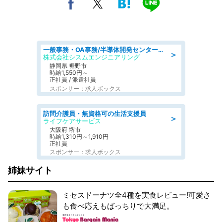
一般事務・OA事務/半導体開発センター内で事務&軽作業スタッフ、募集
＞
株式会社シスムエンジニアリング
静岡県 裾野市
時給1,550円～
正社員 / 派遣社員
スポンサー：求人ボックス
訪問介護員・無資格可の生活支援員
＞
ライフケアサービス
大阪府 堺市
時給1,310円～1,910円
正社員
スポンサー：求人ボックス
姉妹サイト
ミセスドーナツ全4種を実食レビュー!可愛さ
も食べ応えもばっちりで大満足。