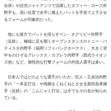
合併）や読売ジャイアンツで活躍したタフィー・ローズ外
野手も、高い位置で水平に構えたバットを手首で上下させ
るフォームが印象的だった。
他にも後方でバットを揺らすベン・オグリビー外野手
（近鉄）、極端に足を開くオープンスタンスのトニー・バ
ティスタ内野手（福岡ソフトバンクホークス）、大きく背
中をのけぞるアレックス・カブレラ内野手（西武ライオン
ズ他）など、個性的な打撃フォームの外国人選手は多い。
日本人ではどのような選手がいたか。巨人・王貞治内野
手の「一本足打法」や両腕をくねくねとさせる梨田昌孝捕
手（近鉄）の「こんにゃく打法」は今でもその名が知られ
ている。