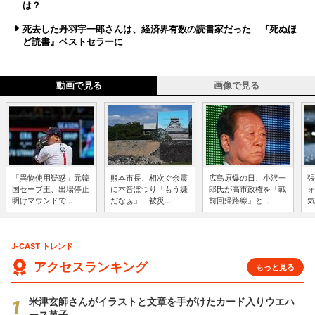
は？
死去した丹羽宇一郎さんは、経済界有数の読書家だった 『死ぬほ
ど読書』ベストセラーに
動画で見る
画像で見る
「異物使用疑惑」元韓
熊本市長、相次ぐ余震
広島原爆の日、小沢一
張
国セーブ王、出場停止
に本音ぽつり「もう嫌
郎氏が高市政権を「戦
ォ
明けマウンドで...
だなぁ」 被災...
前回帰路線」と...
気
J-CAST トレンド
アクセスランキング
もっと見る
米津玄師さんがイラストと文章を手がけたカード入りウエハ
ース菓子