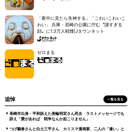
「夜中に見たら失神する」「こわいこわいこ
わい」 兵庫・尼崎の公園に佇む〝謎すぎる
顔〟に1.3万人戦慄|Jタウンネット
ゼロまる
追悼
一覧を見る
長崎市出身・平和訴えた美輪明宏さん死去 ラストメッセージでも
訴え「愛があれば 戦争なんか起こりません」
つげ義春さんと白土三平さん カリスマ漫画家、二人の「違い」と