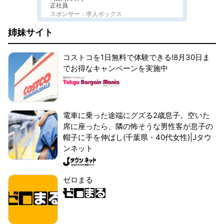
正社員
スポンサー：求人ボックス
姉妹サイト
コストコを1日無料で体験できる!8月30日ま
でお得なキャンペーンを実施中
電車に乗った途端にグズる2歳息子。空いた
席に座ったら、隣の怖そうな男性客が息子の
帽子に手を伸ばし(千葉県・40代女性)|Jタウ
ンネット
ゼロまる