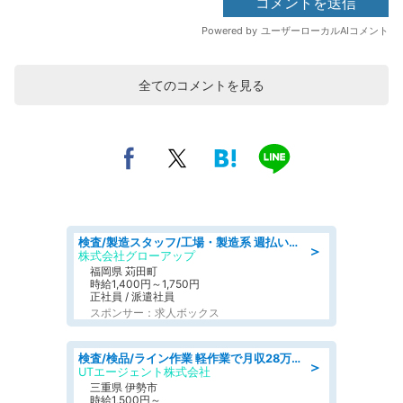
全てのコメントを見る
検査/製造スタッフ/工場・製造系 週払いOK 土日休み プラスチック製品組立 チェック
＞
株式会社グローアップ
福岡県 苅田町
時給1,400円～1,750円
正社員 / 派遣社員
スポンサー：求人ボックス
検査/検品/ライン作業 軽作業で月収28万円可 センサー部品の箱詰め 日勤 土日休
＞
UTエージェント株式会社
三重県 伊勢市
時給1,500円～