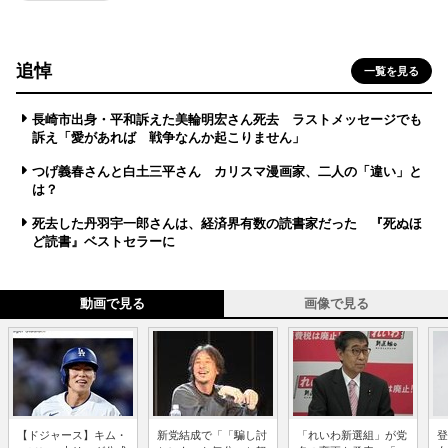
追悼
一覧を見る
長崎市出身・平和訴えた美輪明宏さん死去 ラストメッセージでも
訴え「愛があれば 戦争なんか起こりません」
つげ義春さんと白土三平さん カリスマ漫画家、二人の「違い」と
は？
死去した丹羽宇一郎さんは、経済界有数の読書家だった 『死ぬほ
ど読書』ベストセラーに
動画で見る
画像で見る
【ドジャース】キム・
新党結成で「「騙し討
「れいわ新選組」が党
登