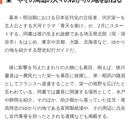
栄一やその周辺の人々のゆかりの地を訪ねる
幕末～明治期における日本近代化の立役者、渋沢栄一を
主人公とする大河ドラマ「青天を衝け」が、2月にスター
トする。同書は彼の生まれ故郷である埼玉県北部（現・深
谷市）をはじめ、東京や京都、大阪、北海道など、ゆかり
の地を紹介する歴史紀行ガイドだ。
彼に影響を与えたまわりの人物にも着目。例えば、徳川
慶喜は一農民だった栄一を幕臣に抜擢し、弟・昭武の随員
としてフランスへ派遣することで、栄一の視野を広げたと
言われている。同書では慶喜に関連する場所として、水戸
や静岡を紹介。そのほか、幼少期から慕っていた従兄・尾
高惇忠のゆかりの地である富岡製紙場や、その周辺に点在
し近代養蚕を担ったとされる遺構なども掲載する。