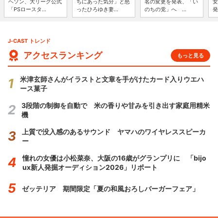
ヘソン、大リーグ公式
ちにあった気分」と怒
名の変更を発表、「い
女
「PSロースタ...
ったひろゆき妻...
のちの党」へ ...
発
J-CAST トレンド
アクセスランキング
もっと見る
米津玄師さんがイラストと文章を手がけたカード入りウエハ
ース菓子
3段階の制御を自動で 米の香りや甘みを引き出す家庭用精米
機
上質で没入感のあるサウンド ヤマハのワイヤレススピーカ
ー
憧れの女優は小松菜奈、大阪の16歳がグランプリに 「bijo
ux新人発掘オーディション2026」リポート
ゼッテリア 期間限定「夏の和風おろしバーガーフェア」