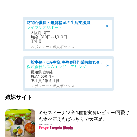
訪問介護員・無資格可の生活支援員
＞
ライフケアサポート
大阪府 堺市
時給1,310円～1,910円
正社員
スポンサー：求人ボックス
一般事務・OA事務/事務&軽作業時給1500円土日祝休み各種社保完備
＞
株式会社シスムエンジニアリング
愛知県 豊橋市
時給1,500円～
正社員 / 派遣社員
スポンサー：求人ボックス
姉妹サイト
ミセスドーナツ全4種を実食レビュー!可愛さ
も食べ応えもばっちりで大満足。