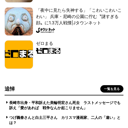
「夜中に見たら失神する」「こわいこわいこ
わい」 兵庫・尼崎の公園に佇む〝謎すぎる
顔〟に1.3万人戦慄|Jタウンネット
ゼロまる
追悼
一覧を見る
長崎市出身・平和訴えた美輪明宏さん死去 ラストメッセージでも
訴え「愛があれば 戦争なんか起こりません」
つげ義春さんと白土三平さん カリスマ漫画家、二人の「違い」と
は？