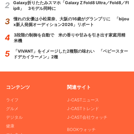
Galaxy折りたたみスマホ「Galaxy Z Fold8 Ultra／Fold8／Fl
ip8」 3モデル同時に
憧れの女優は小松菜奈、大阪の16歳がグランプリに 「bijou
x新人発掘オーディション2026」リポート
3段階の制御を自動で 米の香りや甘みを引き出す家庭用精
米機
「VIVANT」をイメージした2種類の味わい 「ベビースター
ドデカイラーメン」2種
コンテンツ
関連サイト
ライフ
J-CASTニュース
グルメ
J-CASTトレンド
デジタル
J-CAST会社ウォッチ
健康
BOOKウォッチ