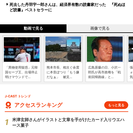
死去した丹羽宇一郎さんは、経済界有数の読書家だった 『死ぬほ
ど読書』ベストセラーに
動画で見る
画像で見る
「異物使用疑惑」元韓
熊本市長、相次ぐ余震
広島原爆の日、小沢一
張
国セーブ王、出場停止
に本音ぽつり「もう嫌
郎氏が高市政権を「戦
ォ
明けマウンドで...
だなぁ」 被災...
前回帰路線」と...
気
J-CAST トレンド
アクセスランキング
もっと見る
米津玄師さんがイラストと文章を手がけたカード入りウエハ
ース菓子