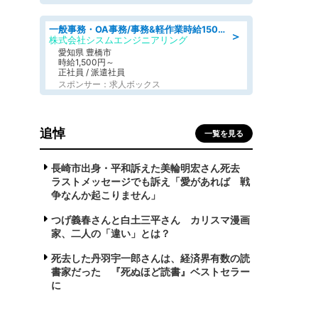
一般事務・OA事務/事務&軽作業時給1500円土日祝休み各種社保完備
＞
株式会社シスムエンジニアリング
愛知県 豊橋市
時給1,500円～
正社員 / 派遣社員
スポンサー：求人ボックス
追悼
一覧を見る
長崎市出身・平和訴えた美輪明宏さん死去
ラストメッセージでも訴え「愛があれば 戦
争なんか起こりません」
つげ義春さんと白土三平さん カリスマ漫画
家、二人の「違い」とは？
死去した丹羽宇一郎さんは、経済界有数の読
書家だった 『死ぬほど読書』ベストセラー
に