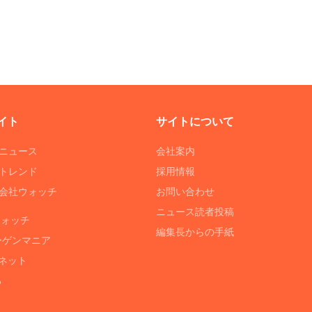
イト
サイトについて
Tニュース
会社案内
Tトレンド
採用情報
ST会社ウォッチ
お問い合わせ
ニュース読者投稿
ウォッチ
編集長からの手紙
ーゲンマニア
ネット
る