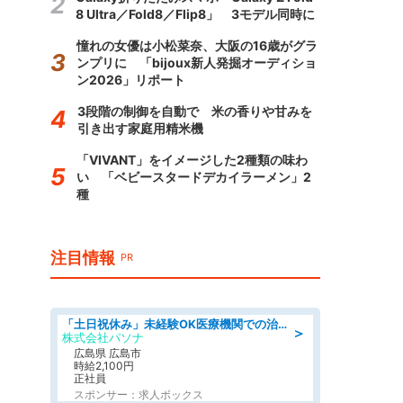
8 Ultra／Fold8／Flip8」 3モデル同時に
憧れの女優は小松菜奈、大阪の16歳がグラ
ンプリに 「bijoux新人発掘オーディショ
ン2026」リポート
3段階の制御を自動で 米の香りや甘みを
引き出す家庭用精米機
「VIVANT」をイメージした2種類の味わ
い 「ベビースタードデカイラーメン」2
種
注目情報
PR
「土日祝休み」未経験OK医療機関での治験コーディネーターのお仕事
＞
株式会社パソナ
広島県 広島市
時給2,100円
正社員
スポンサー：求人ボックス