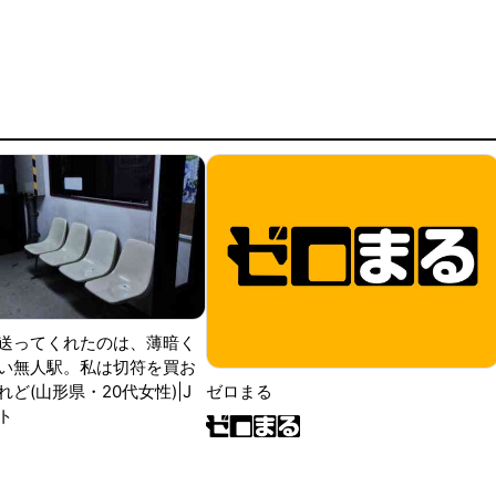
送ってくれたのは、薄暗く
い無人駅。私は切符を買お
ど(山形県・20代女性)|J
ゼロまる
ト