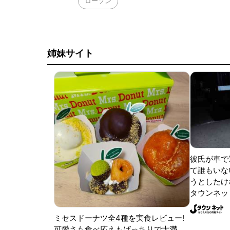
ローソン
姉妹サイト
彼氏が車で
て誰もいな
うとしたけれ
タウンネッ
ミセスドーナツ全4種を実食レビュー!
可愛さも食べ応えもばっちりで大満