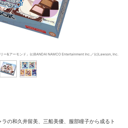
」(c)BANDAI NAMCO Entertainment Inc.／(c)Lawson, Inc.
ラの和久井留美、三船美優、服部瞳子から成るト