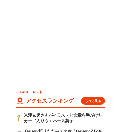
」
J-CAST トレンド
アクセスランキング
もっと見る
米津玄師さんがイラストと文章を手がけた
カード入りウエハース菓子
Galaxy折りたたみスマホ「Galaxy Z Fold