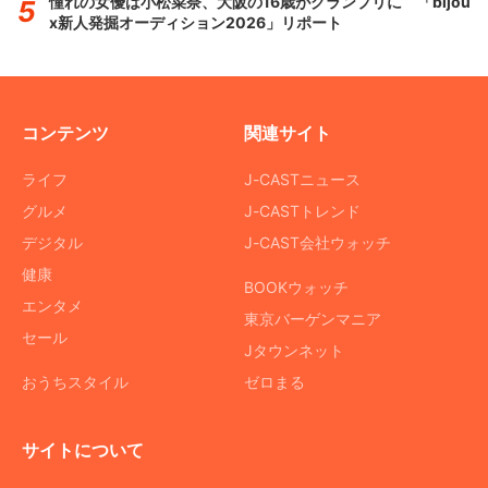
憧れの女優は小松菜奈、大阪の16歳がグランプリに 「bijou
x新人発掘オーディション2026」リポート
コンテンツ
関連サイト
ライフ
J-CASTニュース
グルメ
J-CASTトレンド
デジタル
J-CAST会社ウォッチ
健康
BOOKウォッチ
エンタメ
東京バーゲンマニア
セール
Jタウンネット
おうちスタイル
ゼロまる
サイトについて