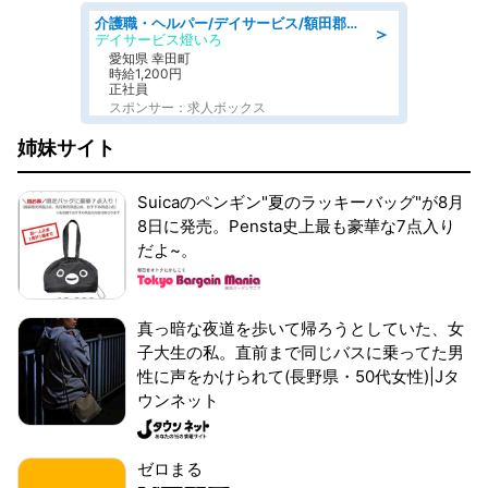
介護職・ヘルパー/デイサービス/額田郡幸田町/JR東海道本線 幸田/愛知県
＞
デイサービス燈いろ
愛知県 幸田町
時給1,200円
正社員
スポンサー：求人ボックス
姉妹サイト
Suicaのペンギン"夏のラッキーバッグ"が8月
8日に発売。Pensta史上最も豪華な7点入り
だよ~。
真っ暗な夜道を歩いて帰ろうとしていた、女
子大生の私。直前まで同じバスに乗ってた男
性に声をかけられて(長野県・50代女性)|Jタ
ウンネット
ゼロまる