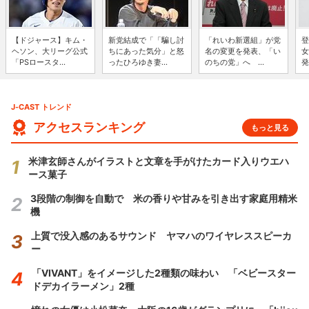
【ドジャース】キム・
新党結成で「「騙し討
「れいわ新選組」が党
登
ヘソン、大リーグ公式
ちにあった気分」と怒
名の変更を発表、「い
女
「PSロースタ...
ったひろゆき妻...
のちの党」へ ...
発
J-CAST トレンド
アクセスランキング
もっと見る
米津玄師さんがイラストと文章を手がけたカード入りウエハ
ース菓子
3段階の制御を自動で 米の香りや甘みを引き出す家庭用精米
機
上質で没入感のあるサウンド ヤマハのワイヤレススピーカ
ー
「VIVANT」をイメージした2種類の味わい 「ベビースター
ドデカイラーメン」2種