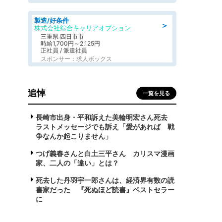
製造/好条件
＞
株式会社綜合キャリアオプション
三重県 四日市市
時給1,700円～2,125円
正社員 / 派遣社員
スポンサー：求人ボックス
追悼
一覧を見る
長崎市出身・平和訴えた美輪明宏さん死去
ラストメッセージでも訴え「愛があれば 戦
争なんか起こりません」
つげ義春さんと白土三平さん カリスマ漫画
家、二人の「違い」とは？
死去した丹羽宇一郎さんは、経済界有数の読
書家だった 『死ぬほど読書』ベストセラー
に