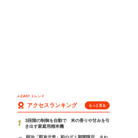
J-CAST トレンド
アクセスランキング
もっと見る
3段階の制御を自動で 米の香りや甘みを引
き出す家庭用精米機
明治「即攻元気」初のグミ期間限定 さわ