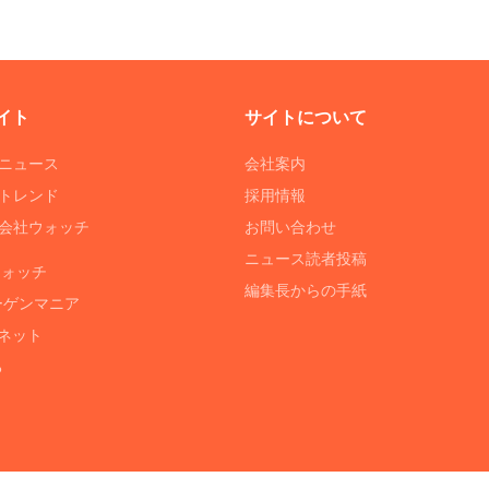
イト
サイトについて
Tニュース
会社案内
Tトレンド
採用情報
ST会社ウォッチ
お問い合わせ
ニュース読者投稿
ウォッチ
編集長からの手紙
ーゲンマニア
ネット
る