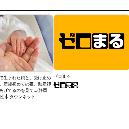
ゼロまる
で生まれた娘と、受け止め
。産後初めての夜、助産師
げてるのを見て...(静岡
性)|Jタウンネット