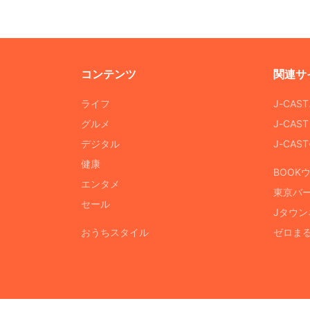
コンテンツ
関連サ
ライフ
J-CAS
グルメ
J-CAS
デジタル
J-CA
健康
BOOK
エンタメ
東京バ
セール
Jタウン
おうちスタイル
ゼロま