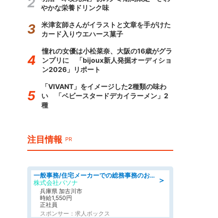
やかな栄養ドリンク味
米津玄師さんがイラストと文章を手がけた
カード入りウエハース菓子
憧れの女優は小松菜奈、大阪の16歳がグラ
ンプリに 「bijoux新人発掘オーディショ
ン2026」リポート
「VIVANT」をイメージした2種類の味わ
い 「ベビースタードデカイラーメン」2
種
注目情報
PR
一般事務/住宅メーカーでの総務事務のお仕事/駅近/即日勤務可/一般事務/人事労務
＞
株式会社パソナ
兵庫県 加古川市
時給1,550円
正社員
スポンサー：求人ボックス