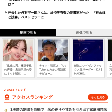
は？
死去した丹羽宇一郎さんは、経済界有数の読書家だった 『死ぬほ
ど読書』ベストセラーに
動画で見る
画像で見る
「鬼滅の刃」禰豆子役
ナイツ・塙宣之、You
解散のレペゼンフォッ
女
の声優・鬼頭明里の姿
Tuberヒカルの落語家
クス元リーダー・DJ S
利
にネット騒然 ...
デビュー...
HACHO...
ッ
J-CAST トレンド
アクセスランキング
もっと見る
3段階の制御を自動で 米の香りや甘みを引き出す家庭用精米