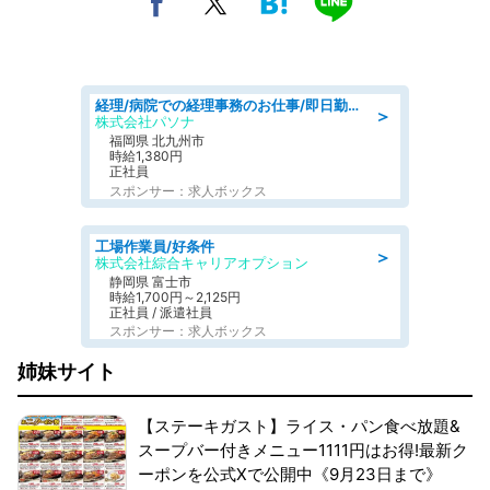
経理/病院での経理事務のお仕事/即日勤務可/車通勤可/経理/一般事務
＞
株式会社パソナ
福岡県 北九州市
時給1,380円
正社員
スポンサー：求人ボックス
工場作業員/好条件
＞
株式会社綜合キャリアオプション
静岡県 富士市
時給1,700円～2,125円
正社員 / 派遣社員
スポンサー：求人ボックス
姉妹サイト
【ステーキガスト】ライス・パン食べ放題&
スープバー付きメニュー1111円はお得!最新ク
ーポンを公式Xで公開中《9月23日まで》