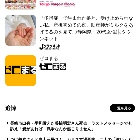
「多指症」で生まれた娘と、受け止められな
い私。産後初めての夜、助産師がミルクをあ
げてるのを見て...(静岡県・20代女性)|Jタウ
ンネット
ゼロまる
追悼
一覧を見る
長崎市出身・平和訴えた美輪明宏さん死去 ラストメッセージでも
訴え「愛があれば 戦争なんか起こりません」
つげ義春さんと白土三平さん カリスマ漫画家、二人の「違い」と