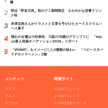
機
明治「即攻元気」初のグミ期間限定 さわやかな栄養ドリン
ク味
米津玄師さんがイラストと文章を手がけたカード入りウエハ
ース菓子
憧れの女優は小松菜奈、大阪の16歳がグランプリに 「bijo
ux新人発掘オーディション2026」リポート
「VIVANT」をイメージした2種類の味わい 「ベビースター
ドデカイラーメン」2種
コンテンツ
関連サイト
ライフ
J-CASTニュース
グルメ
J-CASTトレンド
デジタル
J-CAST会社ウォッチ