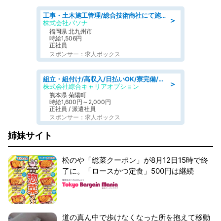
工事・土木施工管理/総合技術商社にて施工管理のお仕事/即日勤務可/車通勤可/工事・土木施工管理/生産・品質管理
＞
株式会社パソナ
福岡県 北九州市
時給1,506円
正社員
スポンサー：求人ボックス
組立・組付け/高収入/日払いOK/寮完備/交替制/20・30・40代活躍中
＞
株式会社綜合キャリアオプション
熊本県 菊陽町
時給1,600円～2,000円
正社員 / 派遣社員
スポンサー：求人ボックス
姉妹サイト
松のや「総菜クーポン」が8月12日15時で終
了に。「ロースかつ定食」500円は継続
道の真ん中で歩けなくなった所を抱えて移動