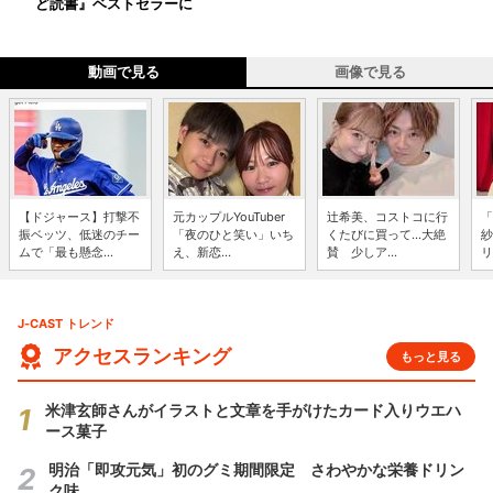
ど読書』ベストセラーに
動画で見る
画像で見る
【ドジャース】打撃不
元カップルYouTuber
辻希美、コストコに行
「
振ベッツ、低迷のチー
「夜のひと笑い」いち
くたびに買って...大絶
紗
ムで「最も懸念...
え、新恋...
賛 少しア...
リ
J-CAST トレンド
アクセスランキング
もっと見る
米津玄師さんがイラストと文章を手がけたカード入りウエハ
ース菓子
明治「即攻元気」初のグミ期間限定 さわやかな栄養ドリン
ク味