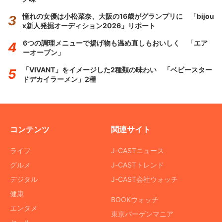
憧れの女優は小松菜奈、大阪の16歳がグランプリに 「bijou
x新人発掘オーディション2026」リポート
6つの調理メニューで揚げ物も温め直しもおいしく 「エア
ーオーブン」
「VIVANT」をイメージした2種類の味わい 「ベビースター
ドデカイラーメン」2種
コンテンツ
関連サイト
ライフ
J-CASTニュース
グルメ
J-CASTトレンド
デジタル
J-CAST会社ウォッチ
健康
BOOKウォッチ
エンタメ
東京バーゲンマニア