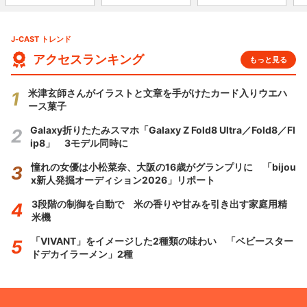
J-CAST トレンド
アクセスランキング
もっと見る
米津玄師さんがイラストと文章を手がけたカード入りウエハ
ース菓子
Galaxy折りたたみスマホ「Galaxy Z Fold8 Ultra／Fold8／Fl
ip8」 3モデル同時に
憧れの女優は小松菜奈、大阪の16歳がグランプリに 「bijou
x新人発掘オーディション2026」リポート
3段階の制御を自動で 米の香りや甘みを引き出す家庭用精
米機
「VIVANT」をイメージした2種類の味わい 「ベビースター
ドデカイラーメン」2種