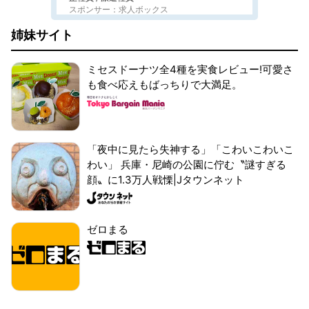
スポンサー：求人ボックス
姉妹サイト
ミセスドーナツ全4種を実食レビュー!可愛さ
も食べ応えもばっちりで大満足。
「夜中に見たら失神する」「こわいこわいこ
わい」 兵庫・尼崎の公園に佇む〝謎すぎる
顔〟に1.3万人戦慄|Jタウンネット
ゼロまる