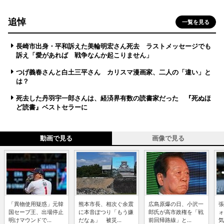
追悼
一覧を見る
長崎市出身・平和訴えた美輪明宏さん死去 ラストメッセージでも
訴え「愛があれば 戦争なんか起こりません」
つげ義春さんと白土三平さん カリスマ漫画家、二人の「違い」と
は？
死去した丹羽宇一郎さんは、経済界有数の読書家だった 『死ぬほ
ど読書』ベストセラーに
動画で見る
画像で見る
「異物使用疑惑」元韓
熊本市長、相次ぐ余震
広島原爆の日、小沢一
張
国セーブ王、出場停止
に本音ぽつり「もう嫌
郎氏が高市政権を「戦
ォ
明けマウンドで...
だなぁ」 被災...
前回帰路線」と...
気