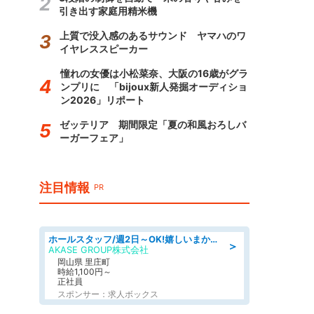
引き出す家庭用精米機
上質で没入感のあるサウンド ヤマハのワ
イヤレススピーカー
憧れの女優は小松菜奈、大阪の16歳がグラ
ンプリに 「bijoux新人発掘オーディショ
ン2026」リポート
ゼッテリア 期間限定「夏の和風おろしバ
ーガーフェア」
注目情報
PR
ホールスタッフ/週2日～OK!嬉しいまかない付き/岡山県/浅口郡里庄町
＞
AKASE GROUP株式会社
岡山県 里庄町
時給1,100円～
正社員
スポンサー：求人ボックス