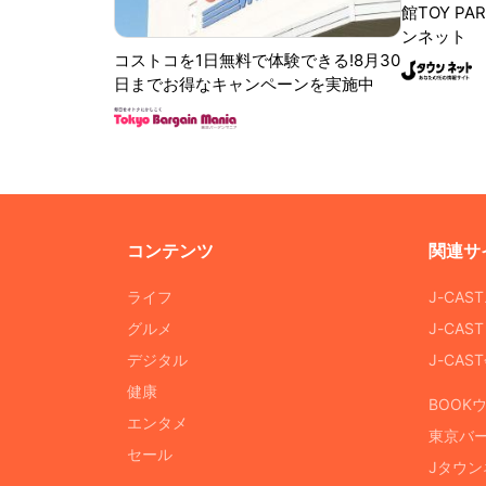
館TOY PA
ンネット
コストコを1日無料で体験できる!8月30
日までお得なキャンペーンを実施中
コンテンツ
関連サ
ライフ
J-CAS
グルメ
J-CAS
デジタル
J-CA
健康
BOOK
エンタメ
東京バ
セール
Jタウン