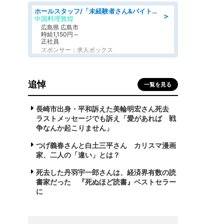
ホールスタッフ/「未経験者さん&バイトデビューも大歓迎」残業ほぼなし×1日3時間〜勤務OK!フォロー体制も充実/広島県/広島市南区
＞
中国料理敦煌
広島県 広島市
時給1,150円～
正社員
スポンサー：求人ボックス
追悼
一覧を見る
長崎市出身・平和訴えた美輪明宏さん死去
ラストメッセージでも訴え「愛があれば 戦
争なんか起こりません」
つげ義春さんと白土三平さん カリスマ漫画
家、二人の「違い」とは？
死去した丹羽宇一郎さんは、経済界有数の読
書家だった 『死ぬほど読書』ベストセラー
に