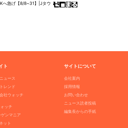
RKへ急げ【8/8~31】|Jタウ
イト
サイトについて
Tニュース
会社案内
Tトレンド
採用情報
ST会社ウォッチ
お問い合わせ
ニュース読者投稿
ウォッチ
編集長からの手紙
ーゲンマニア
ネット