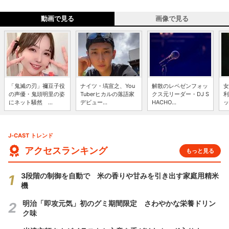
動画で見る
画像で見る
「鬼滅の刃」禰豆子役
ナイツ・塙宣之、You
解散のレペゼンフォッ
女
の声優・鬼頭明里の姿
Tuberヒカルの落語家
クス元リーダー・DJ S
利
にネット騒然 ...
デビュー...
HACHO...
ッ
J-CAST トレンド
アクセスランキング
もっと見る
3段階の制御を自動で 米の香りや甘みを引き出す家庭用精米
機
明治「即攻元気」初のグミ期間限定 さわやかな栄養ドリン
ク味