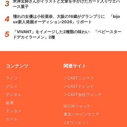
米津玄師さんがイラストと文章を手がけたカード入りウエハ
ース菓子
憧れの女優は小松菜奈、大阪の16歳がグランプリに 「bijo
ux新人発掘オーディション2026」リポート
「VIVANT」をイメージした2種類の味わい 「ベビースター
ドデカイラーメン」2種
コンテンツ
関連サイト
ライフ
J-CASTニュース
グルメ
J-CASTトレンド
デジタル
J-CAST会社ウォッチ
健康
BOOKウォッチ
エンタメ
東京バーゲンマニア
セール
Jタウンネット