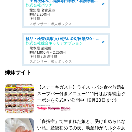
「土日祝休み」看護専門学校・看護学部での教員業務/高時給/要資格:保健師、正看護師
＞
株式会社パソナ
愛知県 名古屋市
時給2,200円
正社員
スポンサー：求人ボックス
検品・検査/高収入/日払いOK/日勤/20・30・40代活躍中/製造 工場
＞
株式会社綜合キャリアオプション
熊本県 菊陽町
時給1,800円～2,250円
正社員 / 派遣社員
スポンサー：求人ボックス
姉妹サイト
【ステーキガスト】ライス・パン食べ放題&
スープバー付きメニュー1111円はお得!最新ク
ーポンを公式Xで公開中《9月23日まで》
「多指症」で生まれた娘と、受け止められな
い私。産後初めての夜、助産師がミルクをあ