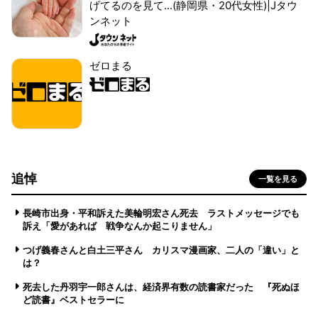
げてるのを見て...(静岡県・20代女性)|Jタウ
ンネット
ゼロまる
追悼
一覧を見る
長崎市出身・平和訴えた美輪明宏さん死去 ラストメッセージでも
訴え「愛があれば 戦争なんか起こりません」
つげ義春さんと白土三平さん カリスマ漫画家、二人の「違い」と
は？
死去した丹羽宇一郎さんは、経済界有数の読書家だった 『死ぬほ
ど読書』ベストセラーに