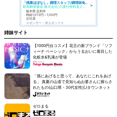
「残業ほぼなし」調理スタッフ/調理師免許必須/正職員/日勤のみ/介護付き有料老人ホーム/社会保障完備
＞
群馬郵便逓送 株式会社/介護付有料老人ホーム ふる里
栃木県 足利市
時給1,073円～1,100円
正社員
スポンサー：求人ボックス
姉妹サイト
【1000円台コスメ】花王の新ブランド「ソフ
ィーナ ベーシック」からうるおいに着目した
化粧水&乳液が登場
「孫にあげると思って、あなたにこれをあげ
る」 真夏の山道で見知らぬお婆さんに握らさ
れたもの(山口県・30代女性)|Jタウンネット
ゼロまる