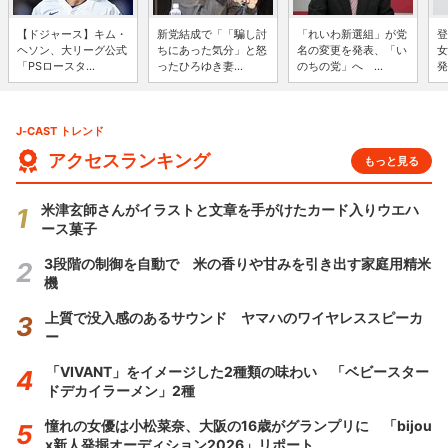
【ドジャース】キム・
新党結成で「「騙し討
「れいわ新選組」が党
登
ヘソン、大リーグ公式
ちにあった気分」と怒
名の変更を発表、「い
女
「PSロースタ...
ったひろゆき妻...
のちの党」へ ...
発
J-CAST トレンド
アクセスランキング
もっと見る
米津玄師さんがイラストと文章を手がけたカード入りウエハ
ース菓子
3段階の制御を自動で 米の香りや甘みを引き出す家庭用精米
機
上質で没入感のあるサウンド ヤマハのワイヤレススピーカ
ー
「VIVANT」をイメージした2種類の味わい 「ベビースター
ドデカイラーメン」2種
憧れの女優は小松菜奈、大阪の16歳がグランプリに 「bijou
x新人発掘オーディション2026」リポート