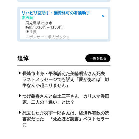
リハビリ室助手・無資格可の看護助手
＞
東医院
鹿児島県 出水市
時給1,030円～1,150円
正社員
スポンサー：求人ボックス
追悼
一覧を見る
長崎市出身・平和訴えた美輪明宏さん死去
ラストメッセージでも訴え「愛があれば 戦
争なんか起こりません」
つげ義春さんと白土三平さん カリスマ漫画
家、二人の「違い」とは？
死去した丹羽宇一郎さんは、経済界有数の読
書家だった 『死ぬほど読書』ベストセラー
に