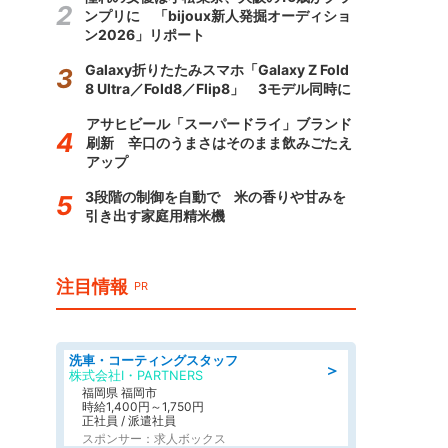
ンプリに 「bijoux新人発掘オーディショ
ン2026」リポート
Galaxy折りたたみスマホ「Galaxy Z Fold
8 Ultra／Fold8／Flip8」 3モデル同時に
アサヒビール「スーパードライ」ブランド
刷新 辛口のうまさはそのまま飲みごたえ
アップ
3段階の制御を自動で 米の香りや甘みを
引き出す家庭用精米機
注目情報
PR
洗車・コーティングスタッフ
＞
株式会社I・PARTNERS
福岡県 福岡市
時給1,400円～1,750円
正社員 / 派遣社員
スポンサー：求人ボックス