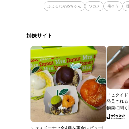
ふえるわかめちゃん
ワカメ
毛そう
姉妹サイト
「ヒクイド
発見される 
物園に聞く
ミセスドーナツ全4種を実食レビュー!