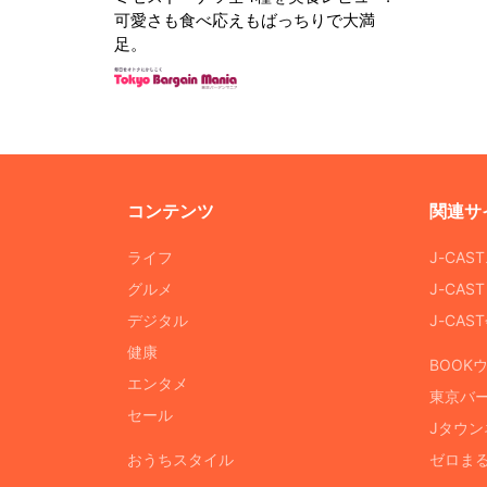
可愛さも食べ応えもばっちりで大満
足。
コンテンツ
関連サ
ライフ
J-CAS
グルメ
J-CAS
デジタル
J-CA
健康
BOOK
エンタメ
東京バ
セール
Jタウン
おうちスタイル
ゼロま