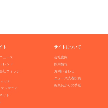
イト
サイトについて
Tニュース
会社案内
Tトレンド
採用情報
ST会社ウォッチ
お問い合わせ
ニュース読者投稿
ウォッチ
編集長からの手紙
ーゲンマニア
ネット
る