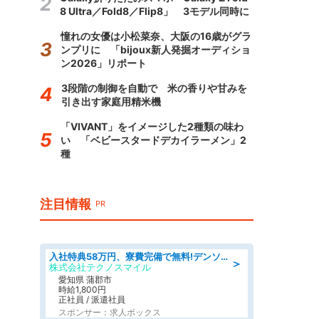
8 Ultra／Fold8／Flip8」 3モデル同時に
憧れの女優は小松菜奈、大阪の16歳がグラ
ンプリに 「bijoux新人発掘オーディショ
ン2026」リポート
3段階の制御を自動で 米の香りや甘みを
引き出す家庭用精米機
「VIVANT」をイメージした2種類の味わ
い 「ベビースタードデカイラーメン」2
種
注目情報
PR
入社特典58万円、寮費完備で無料!デンソーで働こう!自動車工場で小型部品の検査業務 denso aichi
＞
株式会社テクノスマイル
愛知県 蒲郡市
時給1,800円
正社員 / 派遣社員
スポンサー：求人ボックス