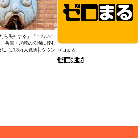
たら失神する」「こわいこ
」 兵庫・尼崎の公園に佇む
〟に1.3万人戦慄|Jタウン
ゼロまる