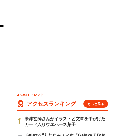
ー
J-CAST トレンド
アクセスランキング
もっと見る
米津玄師さんがイラストと文章を手がけた
カード入りウエハース菓子
Galaxy折りたたみスマホ「Galaxy Z Fold