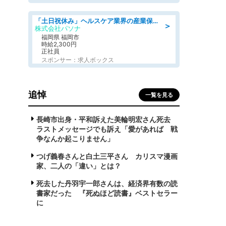
「土日祝休み」ヘルスケア業界の産業保健師/高時給/未経験OK/要資格:保健師、正看護師
＞
株式会社パソナ
福岡県 福岡市
時給2,300円
正社員
スポンサー：求人ボックス
追悼
一覧を見る
長崎市出身・平和訴えた美輪明宏さん死去
ラストメッセージでも訴え「愛があれば 戦
争なんか起こりません」
つげ義春さんと白土三平さん カリスマ漫画
家、二人の「違い」とは？
死去した丹羽宇一郎さんは、経済界有数の読
書家だった 『死ぬほど読書』ベストセラー
に