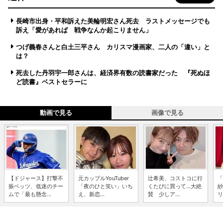
長崎市出身・平和訴えた美輪明宏さん死去 ラストメッセージでも
訴え「愛があれば 戦争なんか起こりません」
つげ義春さんと白土三平さん カリスマ漫画家、二人の「違い」と
は？
死去した丹羽宇一郎さんは、経済界有数の読書家だった 『死ぬほ
ど読書』ベストセラーに
動画で見る
画像で見る
【ドジャース】打撃不
元カップルYouTuber
辻希美、コストコに行
「
振ベッツ、低迷のチー
「夜のひと笑い」いち
くたびに買って...大絶
紗
ムで「最も懸念...
え、新恋...
賛 少しア...
リ