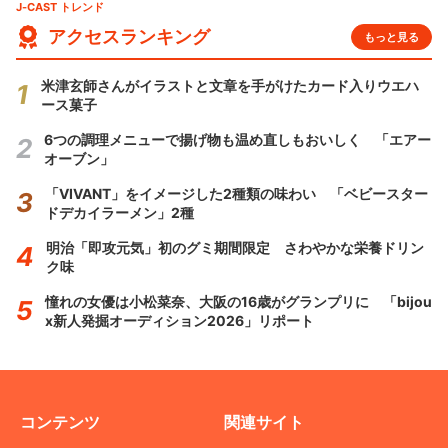
J-CAST トレンド
アクセスランキング
もっと見る
米津玄師さんがイラストと文章を手がけたカード入りウエハ
ース菓子
6つの調理メニューで揚げ物も温め直しもおいしく 「エアー
オーブン」
「VIVANT」をイメージした2種類の味わい 「ベビースター
ドデカイラーメン」2種
明治「即攻元気」初のグミ期間限定 さわやかな栄養ドリン
ク味
憧れの女優は小松菜奈、大阪の16歳がグランプリに 「bijou
x新人発掘オーディション2026」リポート
コンテンツ
関連サイト