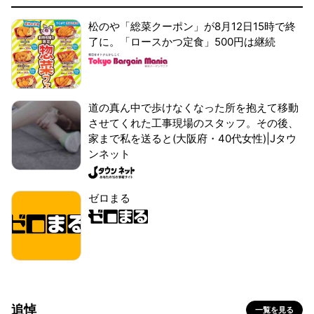
松のや「総菜クーポン」が8月12日15時で終
了に。「ロースかつ定食」500円は継続
道の真ん中で歩けなくなった所を抱えて移動
させてくれた工事現場のスタッフ。その後、
家まで私を送ると(大阪府・40代女性)|Jタウ
ンネット
ゼロまる
追悼
一覧を見る