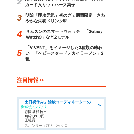
カード入りウエハース菓子
明治「即攻元気」初のグミ期間限定 さわ
やかな栄養ドリンク味
サムスンのスマートウォッチ 「Galaxy
Watch9」など2モデル
「VIVANT」をイメージした2種類の味わ
い 「ベビースタードデカイラーメン」2
種
注目情報
PR
「土日祝休み」治験コーディネーターのお仕事/未経験OK
＞
株式会社パソナ
静岡県 浜松市
時給1,600円
正社員
スポンサー：求人ボックス