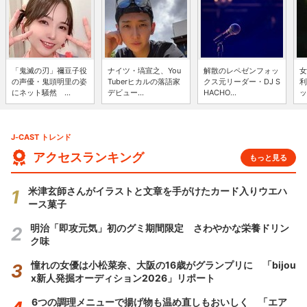
「鬼滅の刃」禰豆子役
ナイツ・塙宣之、You
解散のレペゼンフォッ
女
の声優・鬼頭明里の姿
Tuberヒカルの落語家
クス元リーダー・DJ S
利
にネット騒然 ...
デビュー...
HACHO...
ッ
J-CAST トレンド
アクセスランキング
もっと見る
米津玄師さんがイラストと文章を手がけたカード入りウエハ
ース菓子
明治「即攻元気」初のグミ期間限定 さわやかな栄養ドリン
ク味
憧れの女優は小松菜奈、大阪の16歳がグランプリに 「bijou
x新人発掘オーディション2026」リポート
6つの調理メニューで揚げ物も温め直しもおいしく 「エア