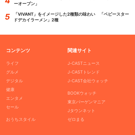
ーオーブン」
「VIVANT」をイメージした2種類の味わい 「ベビースター
ドデカイラーメン」2種
コンテンツ
関連サイト
ライフ
J-CASTニュース
グルメ
J-CASTトレンド
デジタル
J-CAST会社ウォッチ
健康
BOOKウォッチ
エンタメ
東京バーゲンマニア
セール
Jタウンネット
おうちスタイル
ゼロまる