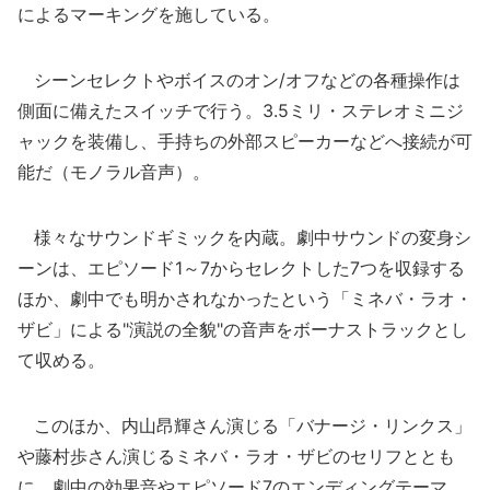
によるマーキングを施している。
シーンセレクトやボイスのオン/オフなどの各種操作は
側面に備えたスイッチで行う。3.5ミリ・ステレオミニジ
ャックを装備し、手持ちの外部スピーカーなどへ接続が可
能だ（モノラル音声）。
様々なサウンドギミックを内蔵。劇中サウンドの変身シ
ーンは、エピソード1～7からセレクトした7つを収録する
ほか、劇中でも明かされなかったという「ミネバ・ラオ・
ザビ」による"演説の全貌"の音声をボーナストラックとし
て収める。
このほか、内山昂輝さん演じる「バナージ・リンクス」
や藤村歩さん演じるミネバ・ラオ・ザビのセリフととも
に、劇中の効果音やエピソード7のエンディングテーマ