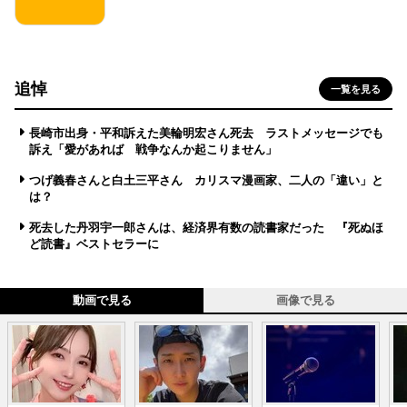
追悼
一覧を見る
長崎市出身・平和訴えた美輪明宏さん死去 ラストメッセージでも
訴え「愛があれば 戦争なんか起こりません」
つげ義春さんと白土三平さん カリスマ漫画家、二人の「違い」と
は？
死去した丹羽宇一郎さんは、経済界有数の読書家だった 『死ぬほ
ど読書』ベストセラーに
動画で見る
画像で見る