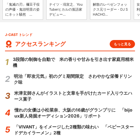
「鬼滅の刃」禰豆子役
ナイツ・塙宣之、You
解散のレペゼンフォッ
女
の声優・鬼頭明里の姿
Tuberヒカルの落語家
クス元リーダー・DJ S
利
にネット騒然 ...
デビュー...
HACHO...
ッ
J-CAST トレンド
アクセスランキング
もっと見る
3段階の制御を自動で 米の香りや甘みを引き出す家庭用精米
機
明治「即攻元気」初のグミ期間限定 さわやかな栄養ドリン
ク味
米津玄師さんがイラストと文章を手がけたカード入りウエハ
ース菓子
憧れの女優は小松菜奈、大阪の16歳がグランプリに 「bijo
ux新人発掘オーディション2026」リポート
「VIVANT」をイメージした2種類の味わい 「ベビースター
ドデカイラーメン」2種