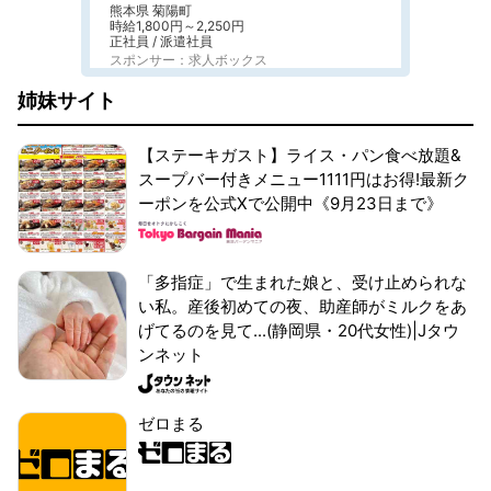
熊本県 菊陽町
時給1,800円～2,250円
正社員 / 派遣社員
スポンサー：求人ボックス
姉妹サイト
【ステーキガスト】ライス・パン食べ放題&
スープバー付きメニュー1111円はお得!最新ク
ーポンを公式Xで公開中《9月23日まで》
「多指症」で生まれた娘と、受け止められな
い私。産後初めての夜、助産師がミルクをあ
げてるのを見て...(静岡県・20代女性)|Jタウ
ンネット
ゼロまる