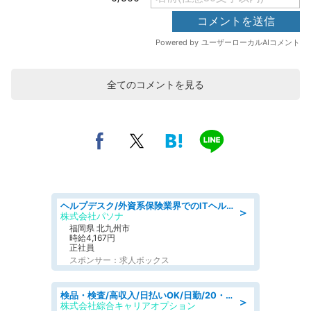
全てのコメントを見る
ヘルプデスク/外資系保険業界でのITヘルプデスク業務/駅近/即日勤務可/ヘルプデスク
＞
株式会社パソナ
福岡県 北九州市
時給4,167円
正社員
スポンサー：求人ボックス
検品・検査/高収入/日払いOK/日勤/20・30・40代活躍中/製造 工場
＞
株式会社綜合キャリアオプション