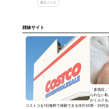
東京メトロ
姉妹サイト
「多指症」
られない私
がミルクをあ
コストコを1日無料で体験できる!8月30
県・20代女