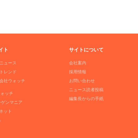
イト
サイトについて
Tニュース
会社案内
Tトレンド
採用情報
ST会社ウォッチ
お問い合わせ
ニュース読者投稿
ウォッチ
編集長からの手紙
ーゲンマニア
ネット
る