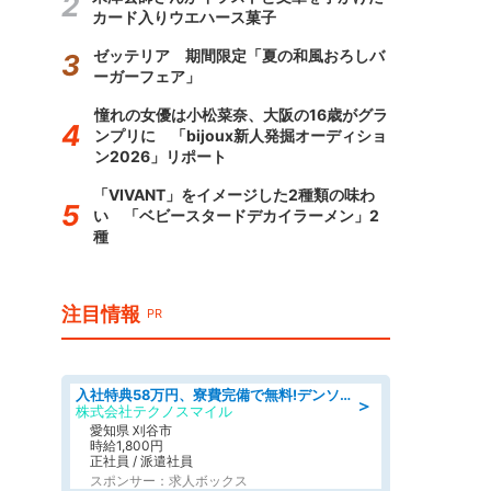
カード入りウエハース菓子
ゼッテリア 期間限定「夏の和風おろしバ
ーガーフェア」
憧れの女優は小松菜奈、大阪の16歳がグラ
ンプリに 「bijoux新人発掘オーディショ
ン2026」リポート
「VIVANT」をイメージした2種類の味わ
い 「ベビースタードデカイラーメン」2
種
注目情報
PR
入社特典58万円、寮費完備で無料!デンソーで働こう!自動車工場で小型部品の検査業務 denso aichi
＞
株式会社テクノスマイル
愛知県 刈谷市
時給1,800円
正社員 / 派遣社員
スポンサー：求人ボックス