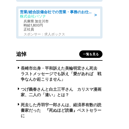
営業/総合設備会社での営業・事務のお仕事/即日勤務可/車通勤可/営業/営業事務
＞
株式会社パソナ
兵庫県 加古川市
時給1,800円
正社員
スポンサー：求人ボックス
追悼
一覧を見る
長崎市出身・平和訴えた美輪明宏さん死去
ラストメッセージでも訴え「愛があれば 戦
争なんか起こりません」
つげ義春さんと白土三平さん カリスマ漫画
家、二人の「違い」とは？
死去した丹羽宇一郎さんは、経済界有数の読
書家だった 『死ぬほど読書』ベストセラー
に