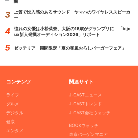
機
上質で没入感のあるサウンド ヤマハのワイヤレススピーカ
ー
憧れの女優は小松菜奈、大阪の16歳がグランプリに 「bijo
ux新人発掘オーディション2026」リポート
ゼッテリア 期間限定「夏の和風おろしバーガーフェア」
コンテンツ
関連サイト
ライフ
J-CASTニュース
グルメ
J-CASTトレンド
デジタル
J-CAST会社ウォッチ
健康
BOOKウォッチ
エンタメ
東京バーゲンマニア