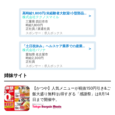
高時給1,800円/未経験者大歓迎!小型部品の加工業務 denso aichi
＞
株式会社テクノスマイル
三重県 四日市市
時給1,800円
正社員 / 派遣社員
スポンサー：求人ボックス
「土日祝休み」ヘルスケア業界での産業保健師業務/看護師/高時給/未経験OK/要資格:正看護師
＞
株式会社パソナ
愛知県 名古屋市
時給2,300円
正社員
スポンサー：求人ボックス
姉妹サイト
【かつや】人気メニューが税抜150円引き&ご
飯大盛り無料!お得すぎる「感謝祭」は8月14
日まで開催中。