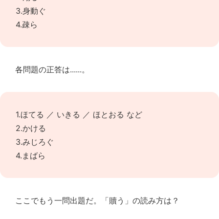
3.身動ぐ
4.疎ら
各問題の正答は......。
1.ほてる ／ いきる ／ ほとおる など
2.かける
3.みじろぐ
4.まばら
ここでもう一問出題だ。「贖う」の読み方は？