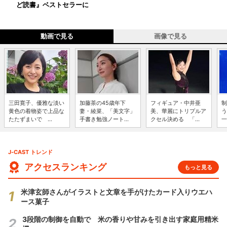
ど読書』ベストセラーに
動画で見る
画像で見る
三田寛子、優雅な淡い
加藤茶の45歳年下
フィギュア・中井亜
制
黄色の着物姿で上品な
妻・綾菜、「美文字」
美、華麗にトリプルア
う
たたずまいで ...
手書き勉強ノート...
クセル決める 「...
一
J-CAST トレンド
アクセスランキング
もっと見る
米津玄師さんがイラストと文章を手がけたカード入りウエハ
ース菓子
3段階の制御を自動で 米の香りや甘みを引き出す家庭用精米