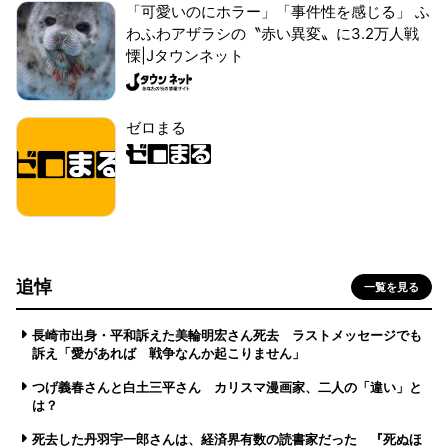
「可愛いのにホラー」「事件性を感じる」 ふ
わふわアザラシの〝赤い異変〟に3.2万人戦
慄|Jタウンネット
ゼロまる
追悼
一覧を見る
長崎市出身・平和訴えた美輪明宏さん死去 ラストメッセージでも
訴え「愛があれば 戦争なんか起こりません」
つげ義春さんと白土三平さん カリスマ漫画家、二人の「違い」と
は？
死去した丹羽宇一郎さんは、経済界有数の読書家だった 『死ぬほ