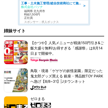
工事・土木施工管理/総合技術商社にて施工管理のお仕事/即日勤務可/車通勤可/工事・土木施工管理/生産・品質管理
＞
株式会社パソナ
福岡県 北九州市
時給1,506円
正社員
スポンサー：求人ボックス
姉妹サイト
【かつや】人気メニューが税抜150円引き&ご
飯大盛り無料!お得すぎる「感謝祭」は8月14
日まで開催中。
鳥取・境港「ゲゲゲの妖怪楽園」限定だった
鬼太郎グッズ買える 銀座・博品館TOY PARK
へ急げ【8/8~31】|Jタウンネット
ゼロまる