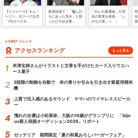
【ドジャース】キム・
新党結成で「「騙し討
「れいわ新選組」が党
登
ヘソン、大リーグ公式
ちにあった気分」と怒
名の変更を発表、「い
女
「PSロースタ...
ったひろゆき妻...
のちの党」へ ...
発
J-CAST トレンド
アクセスランキング
もっと見る
米津玄師さんがイラストと文章を手がけたカード入りウエハ
ース菓子
3段階の制御を自動で 米の香りや甘みを引き出す家庭用精米
機
上質で没入感のあるサウンド ヤマハのワイヤレススピーカ
ー
憧れの女優は小松菜奈、大阪の16歳がグランプリに 「bijo
ux新人発掘オーディション2026」リポート
ゼッテリア 期間限定「夏の和風おろしバーガーフェア」