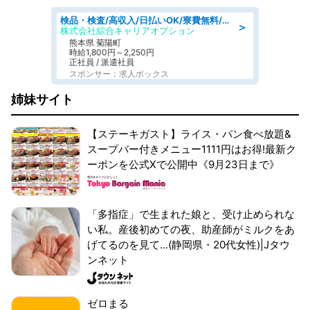
検品・検査/高収入/日払いOK/寮費無料/日勤/20・30・40代活躍中
＞
株式会社綜合キャリアオプション
熊本県 菊陽町
時給1,800円～2,250円
正社員 / 派遣社員
スポンサー：求人ボックス
姉妹サイト
【ステーキガスト】ライス・パン食べ放題&
スープバー付きメニュー1111円はお得!最新ク
ーポンを公式Xで公開中《9月23日まで》
「多指症」で生まれた娘と、受け止められな
い私。産後初めての夜、助産師がミルクをあ
げてるのを見て...(静岡県・20代女性)|Jタウ
ンネット
ゼロまる