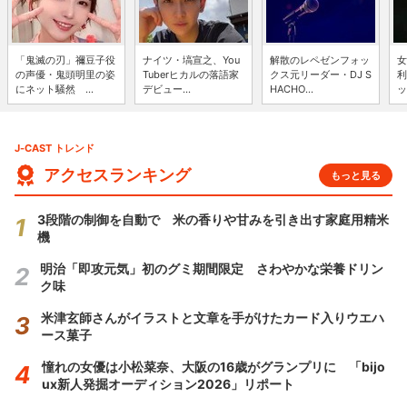
「鬼滅の刃」禰豆子役
ナイツ・塙宣之、You
解散のレペゼンフォッ
女
の声優・鬼頭明里の姿
Tuberヒカルの落語家
クス元リーダー・DJ S
利
にネット騒然 ...
デビュー...
HACHO...
ッ
J-CAST トレンド
アクセスランキング
もっと見る
3段階の制御を自動で 米の香りや甘みを引き出す家庭用精米
機
明治「即攻元気」初のグミ期間限定 さわやかな栄養ドリン
ク味
米津玄師さんがイラストと文章を手がけたカード入りウエハ
ース菓子
憧れの女優は小松菜奈、大阪の16歳がグランプリに 「bijo
ux新人発掘オーディション2026」リポート