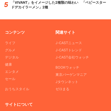
「VIVANT」をイメージした2種類の味わい 「ベビースター
ドデカイラーメン」2種
コンテンツ
関連サイト
ライフ
J-CASTニュース
グルメ
J-CASTトレンド
デジタル
J-CAST会社ウォッチ
健康
BOOKウォッチ
エンタメ
東京バーゲンマニア
セール
Jタウンネット
おうちスタイル
ゼロまる
サイトについて