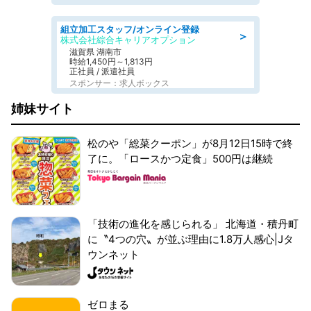
組立加工スタッフ/オンライン登録
＞
株式会社綜合キャリアオプション
滋賀県 湖南市
時給1,450円～1,813円
正社員 / 派遣社員
スポンサー：求人ボックス
姉妹サイト
松のや「総菜クーポン」が8月12日15時で終
了に。「ロースかつ定食」500円は継続
「技術の進化を感じられる」 北海道・積丹町
に〝4つの穴〟が並ぶ理由に1.8万人感心|Jタ
ウンネット
ゼロまる