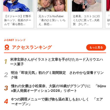
【ドジャース】打撃不
元カップルYouTuber
辻希美、コストコに行
「
振ベッツ、低迷のチー
「夜のひと笑い」いち
くたびに買って...大絶
紗
ムで「最も懸念...
え、新恋...
賛 少しア...
リ
J-CAST トレンド
アクセスランキング
もっと見る
米津玄師さんがイラストと文章を手がけたカード入りウエハ
ース菓子
明治「即攻元気」初のグミ期間限定 さわやかな栄養ドリン
ク味
憧れの女優は小松菜奈、大阪の16歳がグランプリに 「bijou
x新人発掘オーディション2026」リポート
6つの調理メニューで揚げ物も温め直しもおいしく 「エア
ーオーブン」