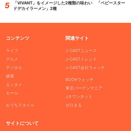
「VIVANT」をイメージした2種類の味わい 「ベビースター
ドデカイラーメン」2種
コンテンツ
関連サイト
ライフ
J-CASTニュース
グルメ
J-CASTトレンド
デジタル
J-CAST会社ウォッチ
健康
BOOKウォッチ
エンタメ
東京バーゲンマニア
セール
Jタウンネット
おうちスタイル
ゼロまる
サイトについて