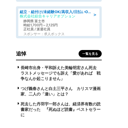
組立・組付け/未経験OK/高収入/日払いOK/寮費無料/交替制
＞
株式会社綜合キャリアオプション
静岡県 富士市
時給1,700円～2,125円
正社員 / 派遣社員
スポンサー：求人ボックス
追悼
一覧を見る
長崎市出身・平和訴えた美輪明宏さん死去
ラストメッセージでも訴え「愛があれば 戦
争なんか起こりません」
つげ義春さんと白土三平さん カリスマ漫画
家、二人の「違い」とは？
死去した丹羽宇一郎さんは、経済界有数の読
書家だった 『死ぬほど読書』ベストセラー
に