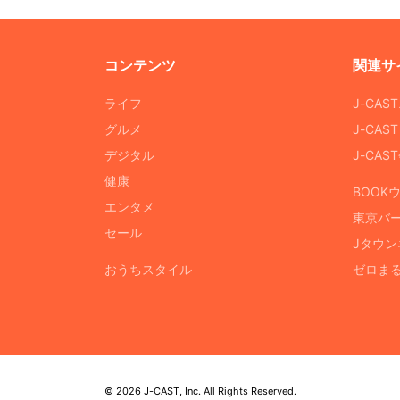
コンテンツ
関連サ
ライフ
J-CAS
グルメ
J-CAS
デジタル
J-CA
健康
BOOK
エンタメ
東京バ
セール
Jタウン
おうちスタイル
ゼロま
© 2026 J-CAST, Inc. All Rights Reserved.