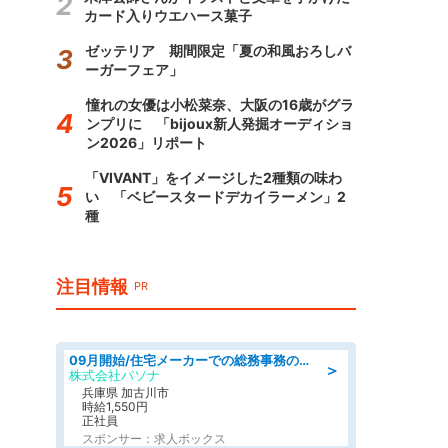
カード入りウエハース菓子
ゼッテリア 期間限定「夏の和風おろしバ
ーガーフェア」
憧れの女優は小松菜奈、大阪の16歳がグラ
ンプリに 「bijoux新人発掘オーディショ
ン2026」リポート
「VIVANT」をイメージした2種類の味わ
い 「ベビースタードデカイラーメン」2
種
注目情報
PR
09月開始/住宅メーカーでの総務事務のお仕事/駅近/車通勤可/一般事務/人事労務
＞
株式会社パソナ
兵庫県 加古川市
時給1,550円
正社員
スポンサー：求人ボックス