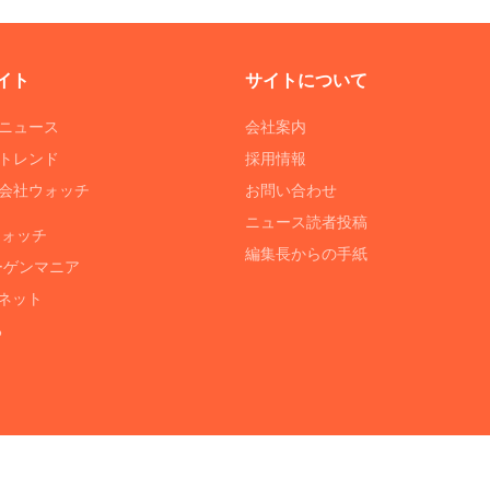
イト
サイトについて
Tニュース
会社案内
Tトレンド
採用情報
ST会社ウォッチ
お問い合わせ
ニュース読者投稿
ウォッチ
編集長からの手紙
ーゲンマニア
ネット
る