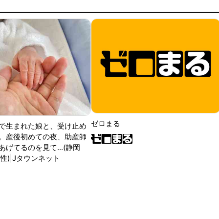
ゼロまる
で生まれた娘と、受け止め
。産後初めての夜、助産師
げてるのを見て...(静岡
性)|Jタウンネット