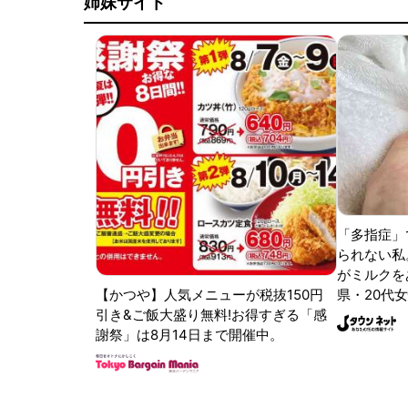
姉妹サイト
「多指症」
られない私
がミルクをあ
【かつや】人気メニューが税抜150円
県・20代女
引き&ご飯大盛り無料!お得すぎる「感
謝祭」は8月14日まで開催中。