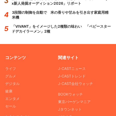
x新人発掘オーディション2026」リポート
3段階の制御を自動で 米の香りや甘みを引き出す家庭用精
米機
「VIVANT」をイメージした2種類の味わい 「ベビースター
ドデカイラーメン」2種
コンテンツ
関連サイト
ライフ
J-CASTニュース
グルメ
J-CASTトレンド
デジタル
J-CAST会社ウォッチ
健康
BOOKウォッチ
エンタメ
東京バーゲンマニア
セール
Jタウンネット