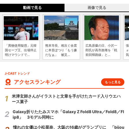
動画で見る
画像で見る
「異物使用疑惑」元韓
熊本市長、相次ぐ余震
広島原爆の日、小沢一
張
国セーブ王、出場停止
に本音ぽつり「もう嫌
郎氏が高市政権を「戦
ォ
明けマウンドで...
だなぁ」 被災...
前回帰路線」と...
気
J-CAST トレンド
アクセスランキング
もっと見る
米津玄師さんがイラストと文章を手がけたカード入りウエハ
ース菓子
Galaxy折りたたみスマホ「Galaxy Z Fold8 Ultra／Fold8／Fl
ip8」 3モデル同時に
憧れの女優は小松菜奈、大阪の16歳がグランプリに 「bijou