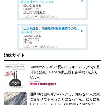
＞
株式会社テクノスマイル
愛知県 豊田市
時給2,100円
正社員 / 派遣社員
スポンサー：求人ボックス
「土日祝休み」未経験OK医療機関での治験コーディネーターのお仕事
＞
株式会社パソナ
広島県 広島市
時給2,100円
正社員
スポンサー：求人ボックス
姉妹サイト
Suicaのペンギン"夏のラッキーバッグ"が8月
8日に発売。Pensta史上最も豪華な7点入り
だよ~。
通勤中に自転車がパンクし、知らない人の家
に置かせてもらうことになった私。帰りに取
りに行くと、なんと...(東京都・40代女性)|J