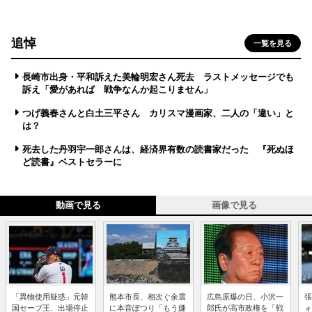
追悼
一覧を見る
長崎市出身・平和訴えた美輪明宏さん死去 ラストメッセージでも
訴え「愛があれば 戦争なんか起こりません」
つげ義春さんと白土三平さん カリスマ漫画家、二人の「違い」と
は？
死去した丹羽宇一郎さんは、経済界有数の読書家だった 『死ぬほ
ど読書』ベストセラーに
動画で見る
画像で見る
「異物使用疑惑」元韓
熊本市長、相次ぐ余震
広島原爆の日、小沢一
張
国セーブ王、出場停止
に本音ぽつり「もう嫌
郎氏が高市政権を「戦
ォ