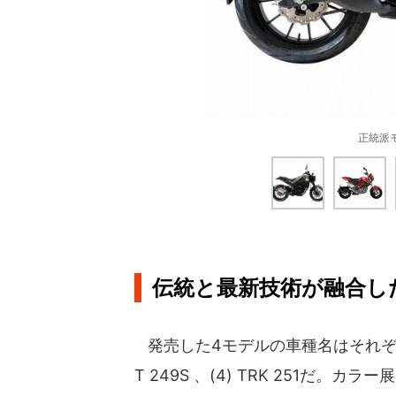
正統派モ
伝統と最新技術が融合し
発売した4モデルの車種名はそれぞれ、(1) L
T 249S 、(4) TRK 251だ。カ