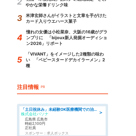
やかな栄養ドリンク味
米津玄師さんがイラストと文章を手がけた
カード入りウエハース菓子
憧れの女優は小松菜奈、大阪の16歳がグラ
ンプリに 「bijoux新人発掘オーディショ
ン2026」リポート
「VIVANT」をイメージした2種類の味わ
い 「ベビースタードデカイラーメン」2
種
注目情報
PR
「土日祝休み」未経験OK医療機関での治験コーディネーターのお仕事
＞
株式会社パソナ
広島県 広島市
時給2,100円
正社員
スポンサー：求人ボックス