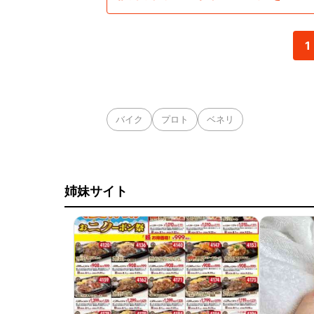
1
バイク
プロト
ベネリ
姉妹サイト