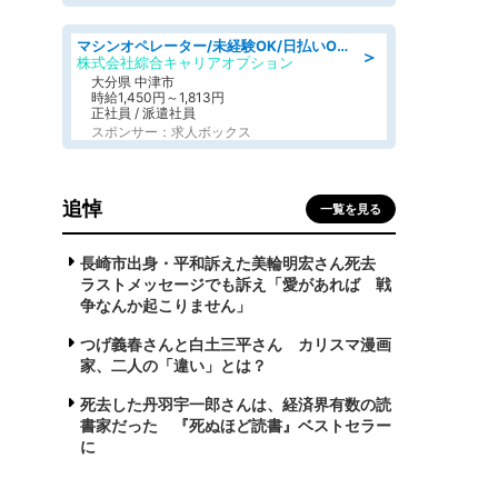
マシンオペレーター/未経験OK/日払いOK/交替制/20・30・40代活躍中/製造 工場
＞
株式会社綜合キャリアオプション
大分県 中津市
時給1,450円～1,813円
正社員 / 派遣社員
スポンサー：求人ボックス
追悼
一覧を見る
長崎市出身・平和訴えた美輪明宏さん死去
ラストメッセージでも訴え「愛があれば 戦
争なんか起こりません」
つげ義春さんと白土三平さん カリスマ漫画
家、二人の「違い」とは？
死去した丹羽宇一郎さんは、経済界有数の読
書家だった 『死ぬほど読書』ベストセラー
に