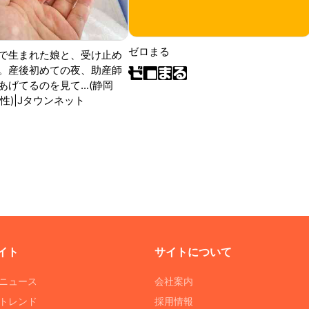
ゼロまる
で生まれた娘と、受け止め
。産後初めての夜、助産師
げてるのを見て...(静岡
性)|Jタウンネット
イト
サイトについて
Tニュース
会社案内
Tトレンド
採用情報