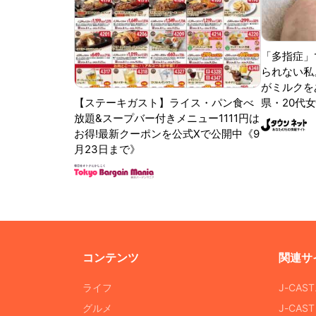
「多指症」
られない私
がミルクをあ
【ステーキガスト】ライス・パン食べ
県・20代女
放題&スープバー付きメニュー1111円は
お得!最新クーポンを公式Xで公開中《9
月23日まで》
コンテンツ
関連サ
ライフ
J-CAS
グルメ
J-CAS