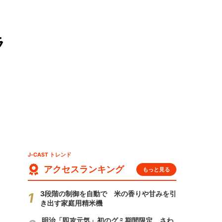
ラ
J-CAST トレンド
アクセスランキング
もっと見る
3段階の制御を自動で 米の香りや甘みを引
き出す家庭用精米機
明治「即攻元気」初のグミ期間限定 さわ