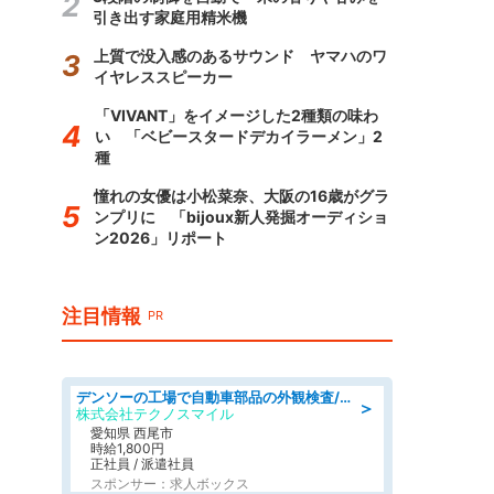
引き出す家庭用精米機
上質で没入感のあるサウンド ヤマハのワ
イヤレススピーカー
「VIVANT」をイメージした2種類の味わ
い 「ベビースタードデカイラーメン」2
種
憧れの女優は小松菜奈、大阪の16歳がグラ
ンプリに 「bijoux新人発掘オーディショ
ン2026」リポート
注目情報
PR
デンソーの工場で自動車部品の外観検査/denso aichi
＞
株式会社テクノスマイル
愛知県 西尾市
時給1,800円
正社員 / 派遣社員
スポンサー：求人ボックス