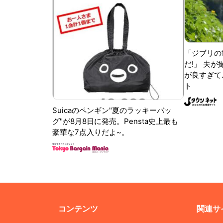
「ジブリの
だ!」 夫
が良すぎて.
ト
Suicaのペンギン"夏のラッキーバッ
グ"が8月8日に発売。Pensta史上最も
豪華な7点入りだよ~。
コンテンツ
関連サ