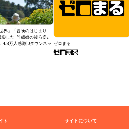
世界」「冒険のはじまり
が撮影した〝1歳娘の後ろ姿〟
ゼロまる
..4.8万人感激|Jタウンネッ
イト
サイトについて