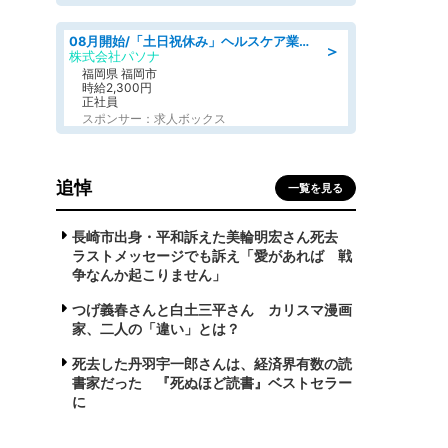
08月開始/「土日祝休み」ヘルスケア業界の産業保健師/高時給/未経験OK/要資格:保健師、正看護師
＞
株式会社パソナ
福岡県 福岡市
時給2,300円
正社員
スポンサー：求人ボックス
追悼
一覧を見る
長崎市出身・平和訴えた美輪明宏さん死去
ラストメッセージでも訴え「愛があれば 戦
争なんか起こりません」
つげ義春さんと白土三平さん カリスマ漫画
家、二人の「違い」とは？
死去した丹羽宇一郎さんは、経済界有数の読
書家だった 『死ぬほど読書』ベストセラー
に