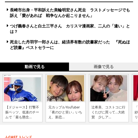
長崎市出身・平和訴えた美輪明宏さん死去 ラストメッセージでも
訴え「愛があれば 戦争なんか起こりません」
つげ義春さんと白土三平さん カリスマ漫画家、二人の「違い」と
は？
死去した丹羽宇一郎さんは、経済界有数の読書家だった 『死ぬほ
ど読書』ベストセラーに
動画で見る
画像で見る
【ドジャース】打撃不
元カップルYouTuber
辻希美、コストコに行
「
振ベッツ、低迷のチー
「夜のひと笑い」いち
くたびに買って...大絶
紗
ムで「最も懸念...
え、新恋...
賛 少しア...
リ
J-CAST トレンド