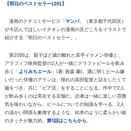
【明日のベストセラー(20)】
漫画のクチコミサービス「
マンバ
」（東京都千代田区）
が今読んでほしいイチオシの漫画の見どころをイラストで
紹介する「明日のベストセラー」。
第20回は、親子ほど歳の離れた若手イケメン俳優と、
アラフィフ映画監督の2人が一緒にクラフトビールを飲み
歩く「
よりみちエール
」(著: 敦森 蘭)。酒に弱くビール嫌
いだった俳優のアランは、憧れの高田監督と話をしたくて
嘘をつき、共に「ビア活」をすることになる。作中で2人
が飲み歩くのは実在する店舗だ。読者は一緒に楽しい雰囲
気を味わいながら、ビールについての知識を学べる。2人
の温かい関係を象徴するような、絵本のように柔らかい線
のタッチが魅力的。
第1話はこちらから
。