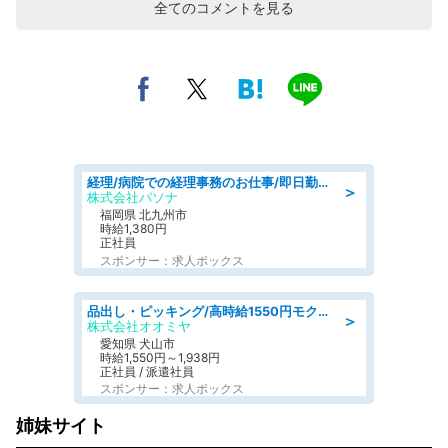
全てのコメントを見る
経理/病院での経理事務のお仕事/即日勤務可/車通勤可/経理/一般事務
＞
株式会社パソナ
福岡県 北九州市
時給1,380円
正社員
スポンサー：求人ボックス
品出し・ピッキング/高時給1550円モクモクと指示書通りに仕分け・品出し
＞
株式会社オオミヤ
愛知県 犬山市
時給1,550円～1,938円
正社員 / 派遣社員
スポンサー：求人ボックス
姉妹サイト