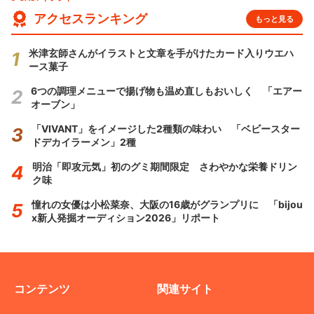
アクセスランキング
もっと見る
米津玄師さんがイラストと文章を手がけたカード入りウエハ
ース菓子
6つの調理メニューで揚げ物も温め直しもおいしく 「エアー
オーブン」
「VIVANT」をイメージした2種類の味わい 「ベビースター
ドデカイラーメン」2種
明治「即攻元気」初のグミ期間限定 さわやかな栄養ドリン
ク味
憧れの女優は小松菜奈、大阪の16歳がグランプリに 「bijou
x新人発掘オーディション2026」リポート
コンテンツ
関連サイト