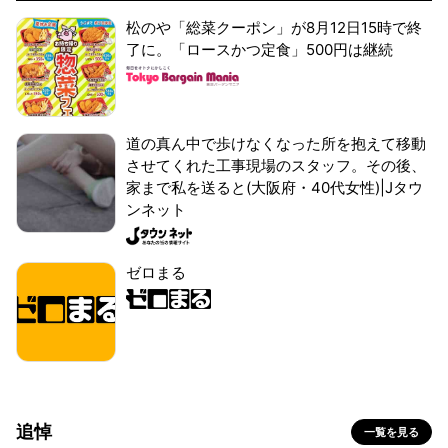
松のや「総菜クーポン」が8月12日15時で終
了に。「ロースかつ定食」500円は継続
道の真ん中で歩けなくなった所を抱えて移動
させてくれた工事現場のスタッフ。その後、
家まで私を送ると(大阪府・40代女性)|Jタウ
ンネット
ゼロまる
追悼
一覧を見る