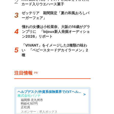
カード入りウエハース菓子
ゼッテリア 期間限定「夏の和風おろしバ
ーガーフェア」
憧れの女優は小松菜奈、大阪の16歳がグラ
ンプリに 「bijoux新人発掘オーディショ
ン2026」リポート
「VIVANT」をイメージした2種類の味わ
い 「ベビースタードデカイラーメン」2
種
注目情報
PR
ヘルプデスク/外資系保険業界でのITヘルプデスク業務/駅近/即日勤務可/ヘルプデスク
＞
株式会社パソナ
福岡県 北九州市
時給4,167円
正社員
スポンサー：求人ボックス