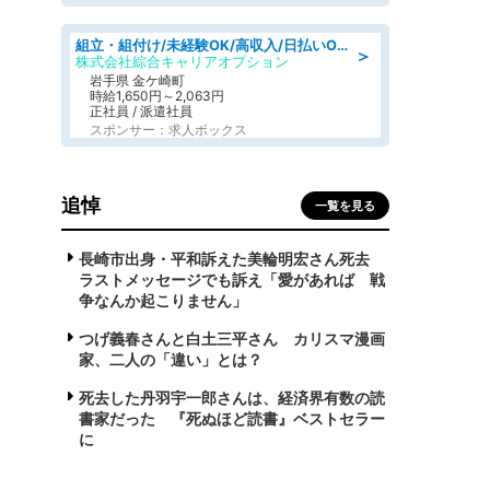
組立・組付け/未経験OK/高収入/日払いOK/交替制/20・30・40代活躍中
＞
株式会社綜合キャリアオプション
岩手県 金ケ崎町
時給1,650円～2,063円
正社員 / 派遣社員
スポンサー：求人ボックス
追悼
一覧を見る
長崎市出身・平和訴えた美輪明宏さん死去
ラストメッセージでも訴え「愛があれば 戦
争なんか起こりません」
つげ義春さんと白土三平さん カリスマ漫画
家、二人の「違い」とは？
死去した丹羽宇一郎さんは、経済界有数の読
書家だった 『死ぬほど読書』ベストセラー
に