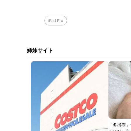
iPad Pro
姉妹サイト
「多指症」