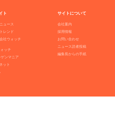
イト
サイトについて
Tニュース
会社案内
Tトレンド
採用情報
ST会社ウォッチ
お問い合わせ
ニュース読者投稿
ウォッチ
編集長からの手紙
ーゲンマニア
ネット
る