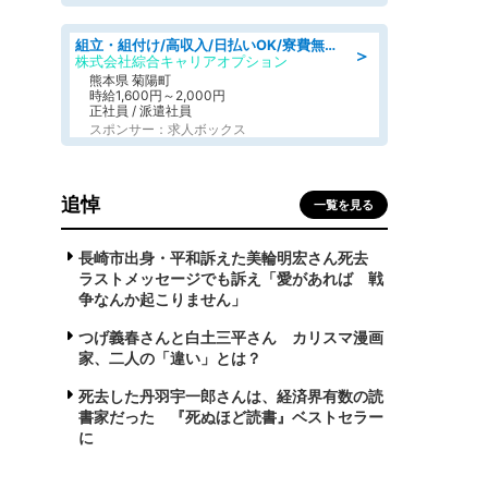
組立・組付け/高収入/日払いOK/寮費無料/交替制/20・30・40代活躍中
＞
株式会社綜合キャリアオプション
熊本県 菊陽町
時給1,600円～2,000円
正社員 / 派遣社員
スポンサー：求人ボックス
追悼
一覧を見る
長崎市出身・平和訴えた美輪明宏さん死去
ラストメッセージでも訴え「愛があれば 戦
争なんか起こりません」
つげ義春さんと白土三平さん カリスマ漫画
家、二人の「違い」とは？
死去した丹羽宇一郎さんは、経済界有数の読
書家だった 『死ぬほど読書』ベストセラー
に