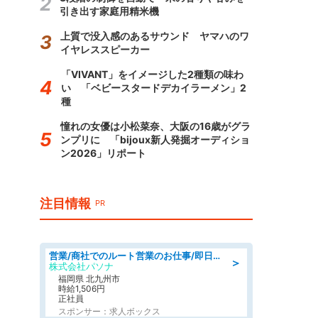
引き出す家庭用精米機
上質で没入感のあるサウンド ヤマハのワ
イヤレススピーカー
「VIVANT」をイメージした2種類の味わ
い 「ベビースタードデカイラーメン」2
種
憧れの女優は小松菜奈、大阪の16歳がグラ
ンプリに 「bijoux新人発掘オーディショ
ン2026」リポート
注目情報
PR
営業/商社でのルート営業のお仕事/即日勤務可/車通勤可/営業
＞
株式会社パソナ
福岡県 北九州市
時給1,506円
正社員
スポンサー：求人ボックス