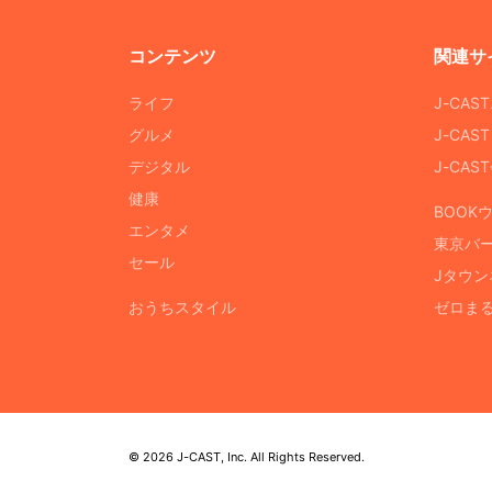
コンテンツ
関連サ
ライフ
J-CAS
グルメ
J-CAS
デジタル
J-CA
健康
BOOK
エンタメ
東京バ
セール
Jタウン
おうちスタイル
ゼロま
© 2026 J-CAST, Inc. All Rights Reserved.