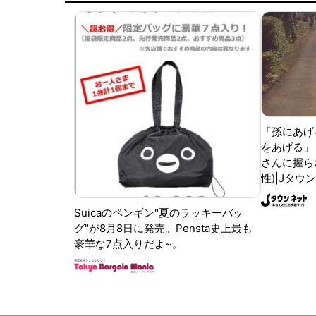
「孫にあげ
をあげる」
さんに握ら
性)|Jタウ
Suicaのペンギン"夏のラッキーバッ
グ"が8月8日に発売。Pensta史上最も
豪華な7点入りだよ~。